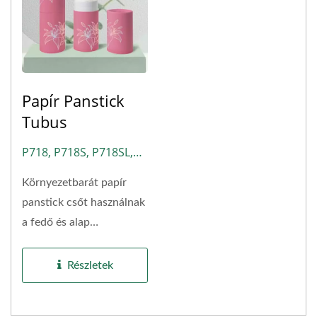
Papír Panstick
Tubus
P718, P718S, P718SL,
PS01
Környezetbarát papír
panstick csőt használnak
a fedő és alap
létrehozásához,
amelyeket...
Részletek