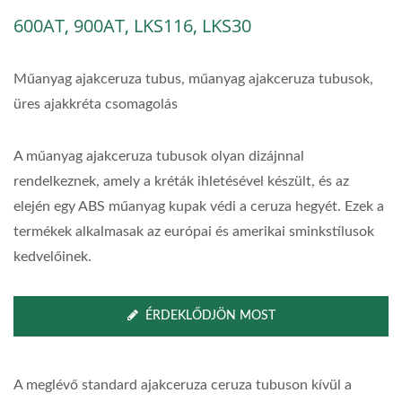
600AT, 900AT, LKS116, LKS30
Műanyag ajakceruza tubus, műanyag ajakceruza tubusok,
üres ajakkréta csomagolás
A műanyag ajakceruza tubusok olyan dizájnnal
rendelkeznek, amely a kréták ihletésével készült, és az
elején egy ABS műanyag kupak védi a ceruza hegyét. Ezek a
termékek alkalmasak az európai és amerikai sminkstílusok
kedvelőinek.
ÉRDEKLŐDJÖN MOST
A meglévő standard ajakceruza ceruza tubuson kívül a