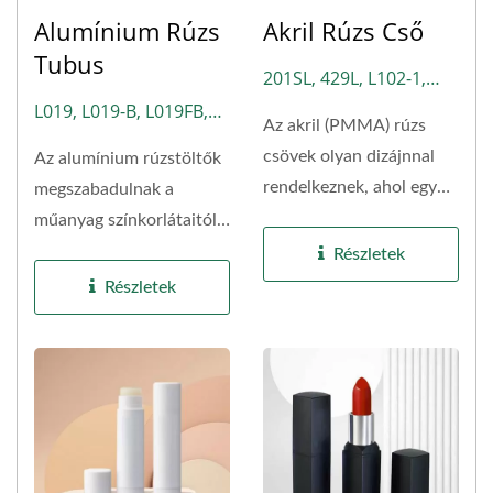
Alumínium Rúzs
Akril Rúzs Cső
Tubus
201SL, 429L, L102-1,
L102-2, L102-3, L102-4,
L019, L019-B, L019FB,
Az akril (PMMA) rúzs
L229, L229-1, L339,
L021, LM2029, NH05
csövek olyan dizájnnal
Az alumínium rúzstöltők
L339-1, L429
rendelkeznek, ahol egy
megszabadulnak a
átlátszó külső burkolat...
műanyag színkorlátaitól,
és a természetes...
Részletek
Részletek