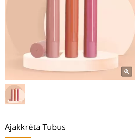
FENNTARTHATÓSÁG
JÖVŐJE | LOMEI
Ajakkréta Tubus