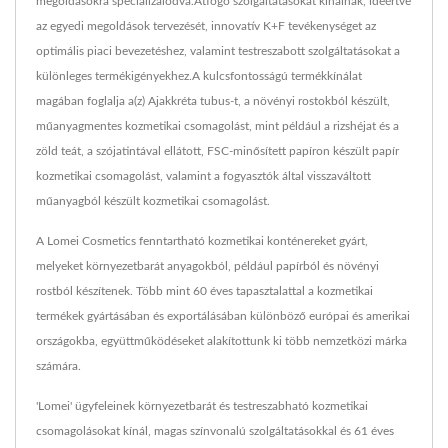
megoldásokra specializálódva.Átfogó szolgáltatásokat kínálnak, ideértve
az egyedi megoldások tervezését, innovatív K+F tevékenységet az
optimális piaci bevezetéshez, valamint testreszabott szolgáltatásokat a
különleges termékigényekhez.A kulcsfontosságú termékkínálat
magában foglalja a(z) Ajakkréta tubus-t, a növényi rostokból készült,
műanyagmentes kozmetikai csomagolást, mint például a rizshéjat és a
zöld teát, a szójatintával ellátott, FSC-minősített papíron készült papír
kozmetikai csomagolást, valamint a fogyasztók által visszaváltott
műanyagból készült kozmetikai csomagolást.
A Lomei Cosmetics fenntartható kozmetikai konténereket gyárt,
melyeket környezetbarát anyagokból, például papírból és növényi
rostból készítenek. Több mint 60 éves tapasztalattal a kozmetikai
termékek gyártásában és exportálásában különböző európai és amerikai
országokba, együttműködéseket alakítottunk ki több nemzetközi márka
számára.
'Lomei' ügyfeleinek környezetbarát és testreszabható kozmetikai
csomagolásokat kínál, magas színvonalú szolgáltatásokkal és 61 éves