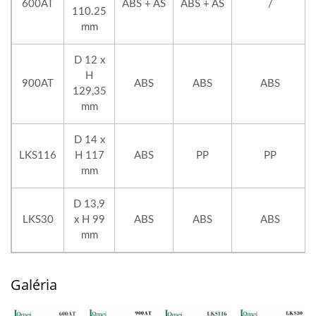
600AT
ABS + AS
ABS + AS
/
110.25
mm
D 12 x
H
900AT
ABS
ABS
ABS
129,35
mm
D 14 x
LKS116
H 117
ABS
PP
PP
mm
D 13,9
LKS30
x H 99
ABS
ABS
ABS
mm
Galéria