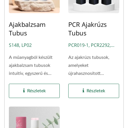
Ajakbalzsam
PCR Ajakrúzs
Tubus
Tubus
S148, LP02
PCR019-1, PCR2292,
PCR029, PCR789-1
A műanyagból készült
Az ajakrúzs tubusok,
ajakbalzsam tubusok
amelyeket
intuitív, egyszerű és
újrahasznosított
kompakt dizájnnal
műanyagból (PCR)
rendelkeznek,...
készítenek, kifejezik...
Részletek
Részletek