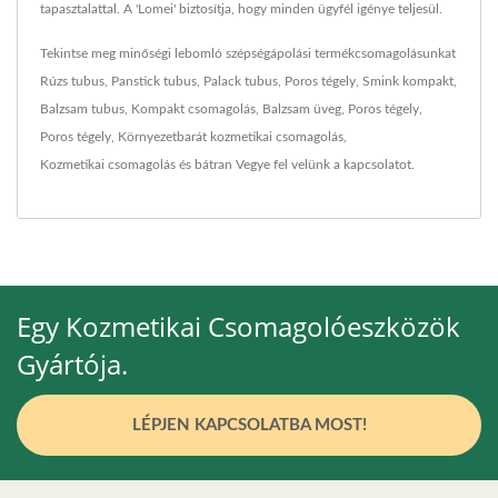
tapasztalattal. A 'Lomei' biztosítja, hogy minden ügyfél igénye teljesül.
Tekintse meg minőségi lebomló szépségápolási termékcsomagolásunkat
Rúzs tubus
,
Panstick tubus
,
Palack tubus
,
Poros tégely
,
Smink kompakt
,
Balzsam tubus
,
Kompakt csomagolás
,
Balzsam üveg
,
Poros tégely
,
Poros tégely
,
Környezetbarát kozmetikai csomagolás
,
Kozmetikai csomagolás
és bátran
Vegye fel velünk a kapcsolatot
.
Egy Kozmetikai Csomagolóeszközök
Gyártója.
LÉPJEN KAPCSOLATBA MOST!