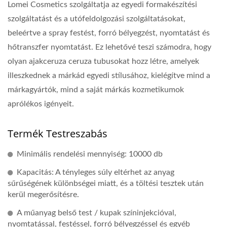
Lomei Cosmetics szolgáltatja az egyedi formakészítési
szolgáltatást és a utófeldolgozási szolgáltatásokat,
beleértve a spray festést, forró bélyegzést, nyomtatást és
hőtranszfer nyomtatást. Ez lehetővé teszi számodra, hogy
olyan ajakceruza ceruza tubusokat hozz létre, amelyek
illeszkednek a márkád egyedi stílusához, kielégítve mind a
márkagyártók, mind a saját márkás kozmetikumok
aprólékos igényeit.
Termék Testreszabás
Minimális rendelési mennyiség: 10000 db
Kapacitás: A tényleges súly eltérhet az anyag
sűrűségének különbségei miatt, és a töltési tesztek után
kerül megerősítésre.
A műanyag belső test / kupak színinjekcióval,
nyomtatással, festéssel, forró bélyegzéssel és egyéb