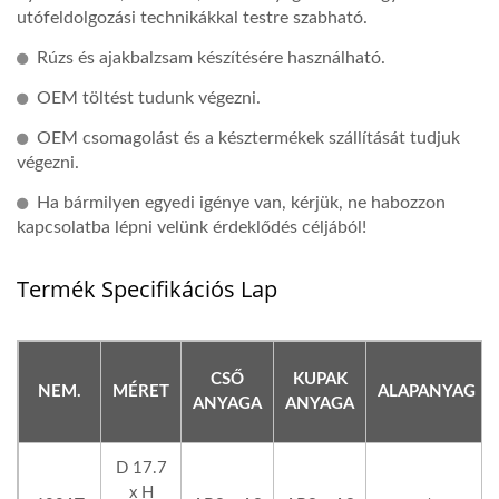
utófeldolgozási technikákkal testre szabható.
Rúzs és ajakbalzsam készítésére használható.
OEM töltést tudunk végezni.
OEM csomagolást és a késztermékek szállítását tudjuk
végezni.
Ha bármilyen egyedi igénye van, kérjük, ne habozzon
kapcsolatba lépni velünk érdeklődés céljából!
Termék Specifikációs Lap
CSŐ
KUPAK
NEM.
MÉRET
ALAPANYAG
ANYAGA
ANYAGA
D 17.7
x H