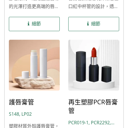
L339-1, L429
的光澤打造更高端的唇膏
口紅中杯管的設計，透明
外殼，搭配鋁材質的口紅
視覺效果提升整體質感，
中束，可搭配噴消光漆達
內部搭配塑膠PP底座與
細節
細節
到表面霧光效果，是市面
鋁口紅中束。 除了現有
上很多奢侈品牌選用的唇
公版的壓克力外殼唇膏管
膏外殼。 除了現有公版
包材外，樂美化粧品提供
的鋁外殼唇膏管包材外，
其客製化模具服務，以及
樂美化粧品提供其客製化
後加工服務包括噴漆、燙
模具服務，以及後加工服
金、印刷和熱轉印等，讓
務包括噴漆、燙金、印刷
您可以創造出屬於自己品
和熱轉印等，讓您可以創
牌風格的壓克力外殼唇膏
造出屬於自己品牌風格的
管，滿足無論是品牌商、
護唇膏管
再生塑膠PCR唇膏
鋁外殼唇膏管，滿足無論
自有品牌對彩妝產品細節
管
是品牌商、自有品牌對彩
的極致追求。
S148, LP02
妝產品細節的極致追求。
PCR019-1, PCR2292,
塑膠材質外殼護唇膏管，