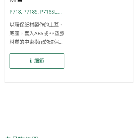
P718, P718S, P718SL,
PS01
以環保紙材製作的上蓋、
底座，套入ABS或PP塑膠
材質的中束搭配的環保紙
外殼粉條管，身型較為矮
胖且容量較多，可以在視
細節
覺上做到色彩鮮豔且多變
的印刷，紙材在上亮／霧
膜後可以做到防髒污的效
果，在觸感和視覺上都做
到環保自然的效果，適用
粉底棒、遮瑕棒、高光
棒、修容棒、香水棒、精
華棒等品項。 除了現有
公版的環保紙外殼粉條管