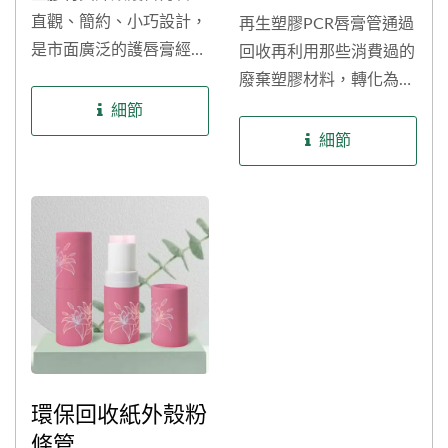
PCR029, PCR789-1
直觀、簡約、小巧設計，
再生塑膠PCR唇膏管通過
是市面廣泛的護唇膏經典
回收再利用那些消費過的
造型。 除了現有公版的
廢棄塑膠材料，轉化為優
護唇膏管包材外，樂美化
雅且環保的唇膏外殼，致
細節
粧品提供其客製化模具服
力於環保，減少對新塑膠
細節
務，以及後加工服務包括
的使用。不僅呈現出卓越
噴漆、燙金、印刷和熱轉
的外觀質感，同時體現對
印等，讓您可以創造出屬
環境的關懷。唇膏管還有
於自己品牌風格的唇線筆
其他款式也可做再生塑膠
管和包材外殼，滿足無論
材質，歡迎詢問得知更
是品牌商、自有品牌對彩
多！
妝產品細節的極致追求。
環保回收紙外殼粉
條管