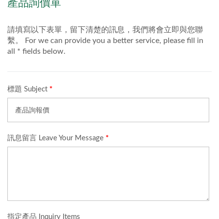
包材外，樂美化粧品提供
其客製化模具服務，環保
紙的印刷分四色印刷或專
色印刷，並且可搭配後加
工服務包括上膜、燙金、
上光等，讓您的環保紙外
殼粉條管包材可以創造出
屬於自己品牌風格，滿足
無論是品牌商、自有品牌
對彩妝產品細節的極致追
求。