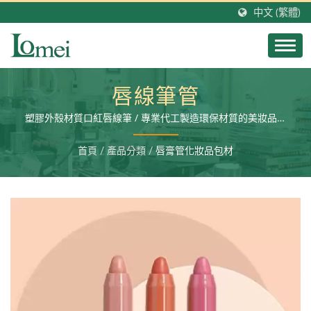
中文 (繁體)
唇線筆管
塑膠外殼材質口紅唇線筆 / 專業代工製造環保材質的美妝品容
器外殼，塑膠材質美妝包材，並提供二次加工服務以及成品充
填生產。
首頁
/
產品分類
/
唇膏管化妝品包材