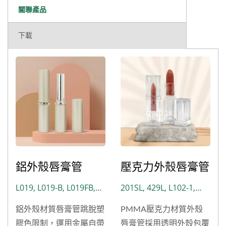
關聯產品
下載
鋁外殼唇膏管
壓克力外殼唇膏管
L019, L019-B, L019FB,
201SL, 429L, L102-1,
L021, LM2029, NH05
L102-2, L102-3, L102-4,
鋁外殼材質唇膏管跳脫塑
PMMA壓克力材質外殼
L229, L229-1, L339,
膠色限制，運用金屬自帶
唇膏管採用透明外殼包覆