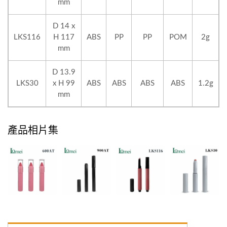
mm
D 14 x
LKS116
H 117
ABS
PP
PP
POM
2g
mm
D 13.9
LKS30
x H 99
ABS
ABS
ABS
ABS
1.2g
mm
產品相片集