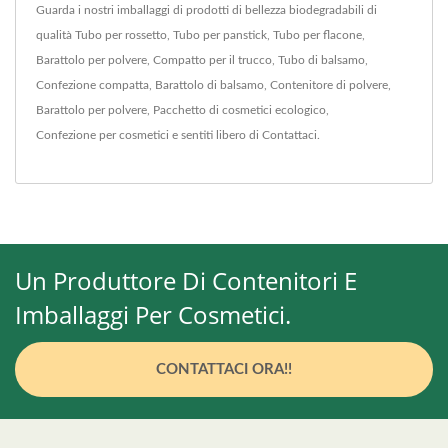
Guarda i nostri imballaggi di prodotti di bellezza biodegradabili di
qualità
Tubo per rossetto
,
Tubo per panstick
,
Tubo per flacone
,
Barattolo per polvere
,
Compatto per il trucco
,
Tubo di balsamo
,
Confezione compatta
,
Barattolo di balsamo
,
Contenitore di polvere
,
Barattolo per polvere
,
Pacchetto di cosmetici ecologico
,
Confezione per cosmetici
e sentiti libero di
Contattaci
.
Un Produttore Di Contenitori E
Imballaggi Per Cosmetici.
CONTATTACI ORA!!