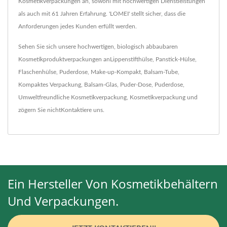
Kosmetikverpackungen an, sowohl mit hochwertigen Dienstleistungen
als auch mit 61 Jahren Erfahrung. 'LOMEI' stellt sicher, dass die
Anforderungen jedes Kunden erfüllt werden.
Sehen Sie sich unsere hochwertigen, biologisch abbaubaren
Kosmetikproduktverpackungen an
Lippenstifthülse
,
Panstick-Hülse
,
Flaschenhülse
,
Puderdose
,
Make-up-Kompakt
,
Balsam-Tube
,
Kompaktes Verpackung
,
Balsam-Glas
,
Puder-Dose
,
Puderdose
,
Umweltfreundliche Kosmetikverpackung
,
Kosmetikverpackung
und
zögern Sie nicht
Kontaktiere uns
.
Ein Hersteller Von Kosmetikbehältern
Und Verpackungen.