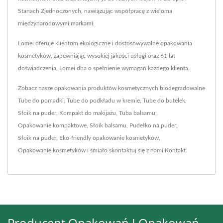
Stanach Zjednoczonych, nawiązując współpracę z wieloma
międzynarodowymi markami.
Lomei oferuje klientom ekologiczne i dostosowywalne opakowania
kosmetyków, zapewniając wysokiej jakości usługi oraz 61 lat
doświadczenia, Lomei dba o spełnienie wymagań każdego klienta.
Zobacz nasze opakowania produktów kosmetycznych biodegradowalne
Tube do pomadki
,
Tube do podkładu w kremie
,
Tube do butelek
,
Słoik na puder
,
Kompakt do makijażu
,
Tuba balsamu
,
Opakowanie kompaktowe
,
Słoik balsamu
,
Pudełko na puder
,
Słoik na puder
,
Eko-friendly opakowanie kosmetyków
,
Opakowanie kosmetyków
i śmiało skontaktuj się z nami
Kontakt
.
Producent Opakowań I Opakowań