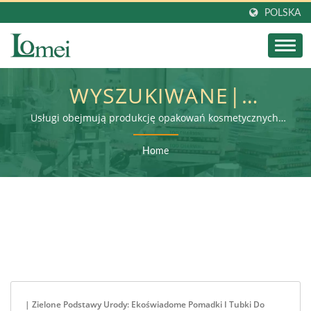
POLSKA
WYSZUKIWANE|
ZIELONE PODSTAWY
Usługi obejmują produkcję opakowań kosmetycznych,
przetwarzanie wtórne i montaż końcowy produktów
URODY: EKO-ŚWIADOME
Home
POMADKI DO UST I
KREMY W SZTYFCIE DLA
MAREK | LOMEI
| Zielone Podstawy Urody: Ekoświadome Pomadki I Tubki Do