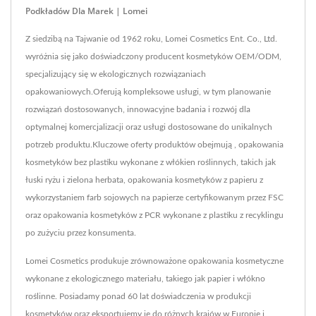
Podkładów Dla Marek | Lomei
Z siedzibą na Tajwanie od 1962 roku, Lomei Cosmetics Ent. Co., Ltd.
wyróżnia się jako doświadczony producent kosmetyków OEM/ODM,
specjalizujący się w ekologicznych rozwiązaniach
opakowaniowych.Oferują kompleksowe usługi, w tym planowanie
rozwiązań dostosowanych, innowacyjne badania i rozwój dla
optymalnej komercjalizacji oraz usługi dostosowane do unikalnych
potrzeb produktu.Kluczowe oferty produktów obejmują , opakowania
kosmetyków bez plastiku wykonane z włókien roślinnych, takich jak
łuski ryżu i zielona herbata, opakowania kosmetyków z papieru z
wykorzystaniem farb sojowych na papierze certyfikowanym przez FSC
oraz opakowania kosmetyków z PCR wykonane z plastiku z recyklingu
po zużyciu przez konsumenta.
Lomei Cosmetics produkuje zrównoważone opakowania kosmetyczne
wykonane z ekologicznego materiału, takiego jak papier i włókno
roślinne. Posiadamy ponad 60 lat doświadczenia w produkcji
kosmetyków oraz eksportujemy je do różnych krajów w Europie i