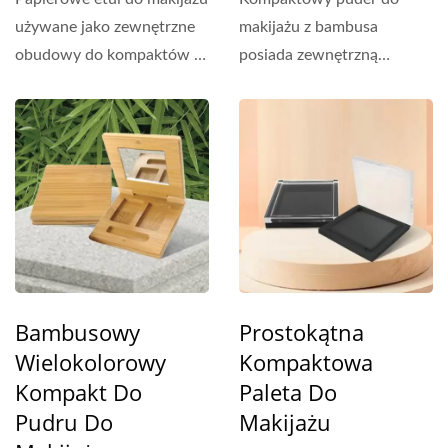
używane jako zewnętrzne
makijażu z bambusa
obudowy do kompaktów z
posiada zewnętrzną
pudrem. Te ekologiczne...
powłokę z bambusa z
przezroczystym...
Bambusowy
Prostokątna
Wielokolorowy
Kompaktowa
Kompakt Do
Paleta Do
Pudru Do
Makijażu