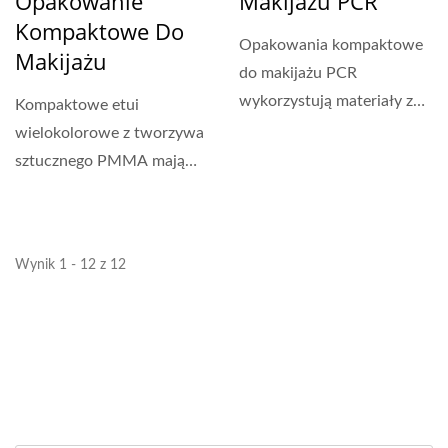
Opakowanie
Makijażu PCR
Kompaktowe Do
Opakowania kompaktowe
Makijażu
do makijażu PCR
wykorzystują materiały z
Kompaktowe etui
recyklingu, zmniejszając...
wielokolorowe z tworzywa
sztucznego PMMA mają
większe wymiary
zewnętrzne...
Wynik 1 - 12 z 12