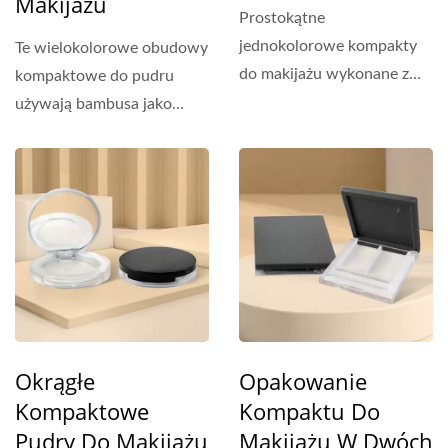
Makijażu
Prostokątne
jednokolorowe kompakty
Te wielokolorowe obudowy
do makijażu wykonane z
kompaktowe do pudru
tworzywa sztucznego
używają bambusa jako
PMMA. Mogą...
głównego materiału....
Okrągłe
Opakowanie
Kompaktowe
Kompaktu Do
Pudry Do Makijażu
Makijażu W Dwóch