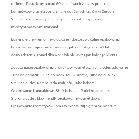
roślinne. Posiadamy ponad 60 lat doświadczenia w produkcji
kosmetyków oraz eksportujemy je do różnych krajów w Europie i
Stanach Zjednoczonych, nawiązując współpracę z wieloma
międzynarodowymi markami.
Lomei oferuje klientom ekologiczne i dostosowywalne opakowania
kosmetyków, zapewniając wysokiej jakości usługi oraz 61 lat
doświadczenia, Lomei dba o spełnienie wymagań każdego klienta.
Zobacz nasze opakowania produktów kosmetycznych biodegradowalne
Tube do pomadki
,
Tube do podkładu w kremie
,
Tube do butelek
,
Słoik na puder
,
Kompakt do makijażu
,
Tuba balsamu
,
Opakowanie kompaktowe
,
Słoik balsamu
,
Pudełko na puder
,
Słoik na puder
,
Eko-friendly opakowanie kosmetyków
,
Opakowanie kosmetyków
i śmiało skontaktuj się z nami
Kontakt
.