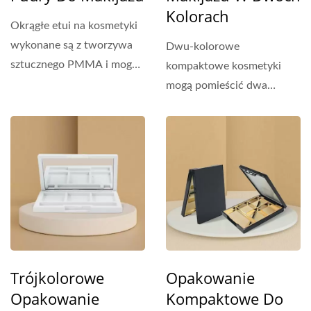
Kolorach
Okrągłe etui na kosmetyki
wykonane są z tworzywa
Dwu-kolorowe
sztucznego PMMA i mogą
kompaktowe kosmetyki
być dostosowane...
mogą pomieścić dwa
aluminiowe tacki. Te
kompakty posiadają...
Trójkolorowe
Opakowanie
Opakowanie
Kompaktowe Do