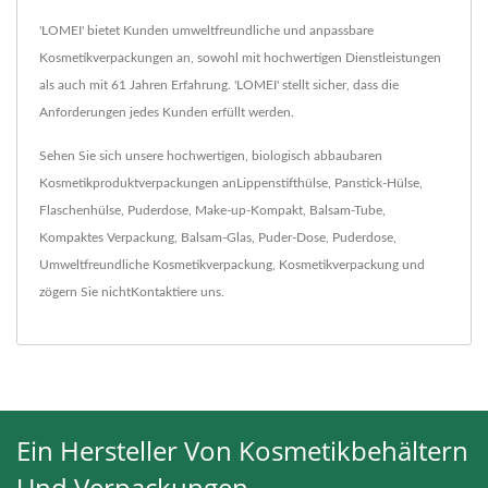
'LOMEI' bietet Kunden umweltfreundliche und anpassbare
Kosmetikverpackungen an, sowohl mit hochwertigen Dienstleistungen
als auch mit 61 Jahren Erfahrung. 'LOMEI' stellt sicher, dass die
Anforderungen jedes Kunden erfüllt werden.
Sehen Sie sich unsere hochwertigen, biologisch abbaubaren
Kosmetikproduktverpackungen an
Lippenstifthülse
,
Panstick-Hülse
,
Flaschenhülse
,
Puderdose
,
Make-up-Kompakt
,
Balsam-Tube
,
Kompaktes Verpackung
,
Balsam-Glas
,
Puder-Dose
,
Puderdose
,
Umweltfreundliche Kosmetikverpackung
,
Kosmetikverpackung
und
zögern Sie nicht
Kontaktiere uns
.
Ein Hersteller Von Kosmetikbehältern
Und Verpackungen.