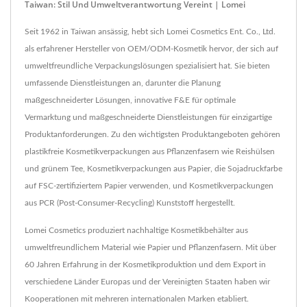
Taiwan: Stil Und Umweltverantwortung Vereint | Lomei
Seit 1962 in Taiwan ansässig, hebt sich Lomei Cosmetics Ent. Co., Ltd.
als erfahrener Hersteller von OEM/ODM-Kosmetik hervor, der sich auf
umweltfreundliche Verpackungslösungen spezialisiert hat. Sie bieten
umfassende Dienstleistungen an, darunter die Planung
maßgeschneiderter Lösungen, innovative F&E für optimale
Vermarktung und maßgeschneiderte Dienstleistungen für einzigartige
Produktanforderungen. Zu den wichtigsten Produktangeboten gehören
plastikfreie Kosmetikverpackungen aus Pflanzenfasern wie Reishülsen
und grünem Tee, Kosmetikverpackungen aus Papier, die Sojadruckfarbe
auf FSC-zertifiziertem Papier verwenden, und Kosmetikverpackungen
aus PCR (Post-Consumer-Recycling) Kunststoff hergestellt.
Lomei Cosmetics produziert nachhaltige Kosmetikbehälter aus
umweltfreundlichem Material wie Papier und Pflanzenfasern. Mit über
60 Jahren Erfahrung in der Kosmetikproduktion und dem Export in
verschiedene Länder Europas und der Vereinigten Staaten haben wir
Kooperationen mit mehreren internationalen Marken etabliert.