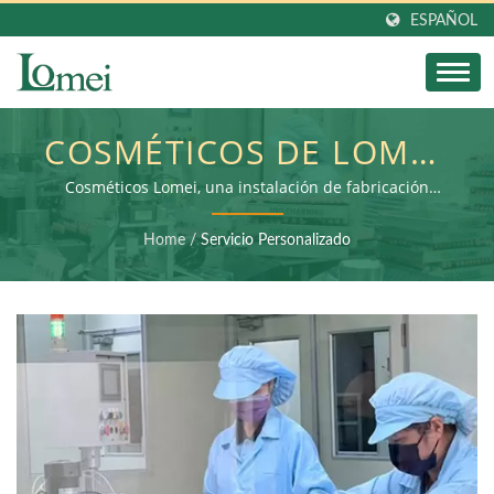
ESPAÑOL
COSMÉTICOS DE LOMEI,
UNA INSTALACIÓN DE
Cosméticos Lomei, una instalación de fabricación
especializada en envases y embalajes de cosméticos
FABRICACIÓN
ecológicos y sostenibles
Home
/
Servicio Personalizado
ESPECIALIZADA EN
ENVASES Y
CONTENEDORES DE
COSMÉTICOS
SOSTENIBLES Y