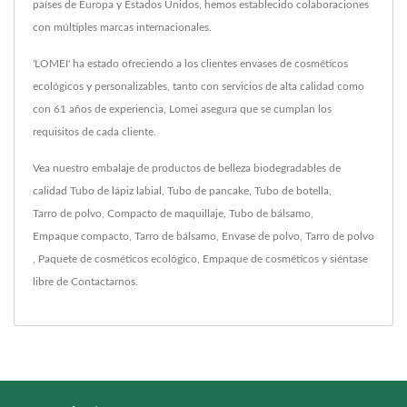
países de Europa y Estados Unidos, hemos establecido colaboraciones
con múltiples marcas internacionales.
'LOMEI' ha estado ofreciendo a los clientes envases de cosméticos
ecológicos y personalizables, tanto con servicios de alta calidad como
con 61 años de experiencia, Lomei asegura que se cumplan los
requisitos de cada cliente.
Vea nuestro embalaje de productos de belleza biodegradables de
calidad
Tubo de lápiz labial
,
Tubo de pancake
,
Tubo de botella
,
Tarro de polvo
,
Compacto de maquillaje
,
Tubo de bálsamo
,
Empaque compacto
,
Tarro de bálsamo
,
Envase de polvo
,
Tarro de polvo
,
Paquete de cosméticos ecológico
,
Empaque de cosméticos
y siéntase
libre de
Contactarnos
.