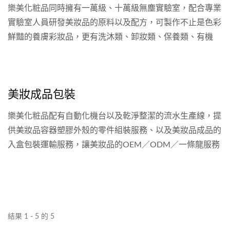
樂美化粧品同時擁有一萬級、十萬級無塵實驗室，配合專業
實驗室人員研發美妝品的原料以及配方，可製作不止是色彩
鮮豔的養膚彩妝品，更有洗沐類、卸妝類、保養類、有機
類、潔淨類、生技類以及醫美類型的品項原料配方研究製
造。除了原料配方的研發，也有產品的安定性測試和檢驗，
確保生產的原料品質。
美妝成品包裝
樂美化粧品配有自動化機台以及乾淨整潔的流水生產線，提
供美妝品容器塑膠外殼的零件組裝服務、以及美妝品成品的
入盒包裝運輸服務，讓美妝品的OEM／ODM／一條龍服務
作業更加流暢。
結果 1 - 5 的 5