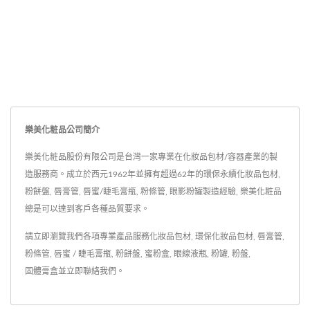
樂美化粧品公司簡介
樂美化粧品股份有限公司是台灣一家專業在化妝品包材/容器產業的製
造服務商。成立於西元1962年並擁有超過62年的環保永續化妝品包材,
粉餅盤, 唇膏管, 唇蜜/睫毛膏瓶, 粉條管, 眼影粉罐製造經驗, 樂美化粧品
總是可以達到客戶各種品質要求。
請立即瀏覽我們各項專業產品服務
化妝品包材
,
環保化妝品包材
,
唇膏管
,
粉條管
,
唇蜜 / 睫毛膏瓶
,
粉餅盤
,
蜜粉盒
,
眼線液瓶
,
粉罐
,
粉盤
,
固體膏盒
並
立即聯絡我們
。