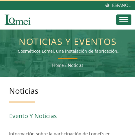
ESPAÑOL
NOTICIAS Y EVENTOS
Cosméticos Lomei, una instalación de fabricación
especializada en envases y embalajes de cosméticos
ecológicos y sostenibles
Home
/
Noticias
Noticias
Evento Y Noticias
Información sobre la participación de Lomei's en