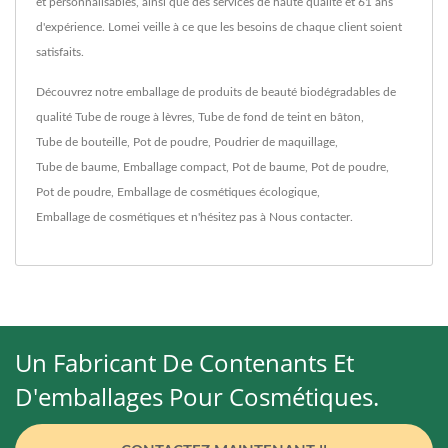
et personnalisables, ainsi que des services de haute qualité et 61 ans
d'expérience. Lomei veille à ce que les besoins de chaque client soient
satisfaits.
Découvrez notre emballage de produits de beauté biodégradables de
qualité
Tube de rouge à lèvres
,
Tube de fond de teint en bâton
,
Tube de bouteille
,
Pot de poudre
,
Poudrier de maquillage
,
Tube de baume
,
Emballage compact
,
Pot de baume
,
Pot de poudre
,
Pot de poudre
,
Emballage de cosmétiques écologique
,
Emballage de cosmétiques
et n'hésitez pas à
Nous contacter
.
Un Fabricant De Contenants Et
D'emballages Pour Cosmétiques.