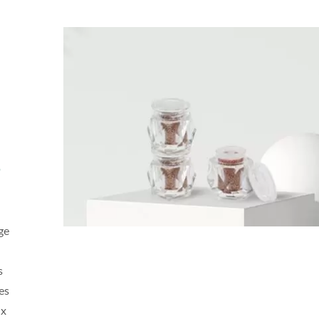
e
ge
s
es
ux