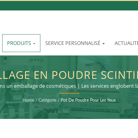
PRODUITS
SERVICE PERSONNALISÉ
ACTUALIT
LAGE EN POUDRE SCINTI
 POUR POINTES D'ONGLE
ans un emballage de cosmétiques | Les services englobent l
traitement secondaire et l'assemblage du produit final
 PAPIER ÉCOLOGIQUE : 
Home
/
Catégorie
/
Pot De Poudre Pour Les Yeux
EAUTÉ PLUS VERTE | LOM