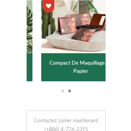
es En
Compact De Maquillage En
Tub
Papier
Contactez Lomei maintenant
(+886) 4-776-2315