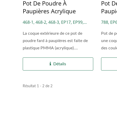
Pot De Poudre À
Pot D
Paupières Acrylique
Paupi
468-1, 468-2, 468-3, EP17, EP99,
788, EP6
W35, W254
EP15, E
La coque extérieure de ce pot de
Pot de p
poudre fard à paupières est faite de
une coqu
plastique PMMA (acrylique)....
des coul
Tube De Baume À Lèvres En
Com
Fibres Végétales
Détails
Résultat 1 - 2 de 2