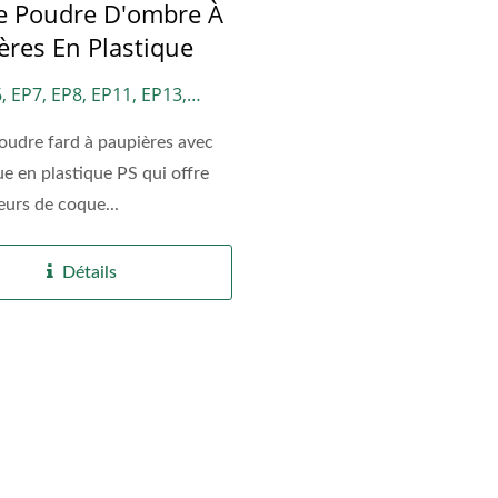
e Poudre D'ombre À
ères En Plastique
, EP7, EP8, EP11, EP13,
P23, LCY01, W81
oudre fard à paupières avec
e en plastique PS qui offre
eurs de coque...
pact De Maquillage En
Tube De Baume À Lèvr
Papier
Fibres Végétales
Détails