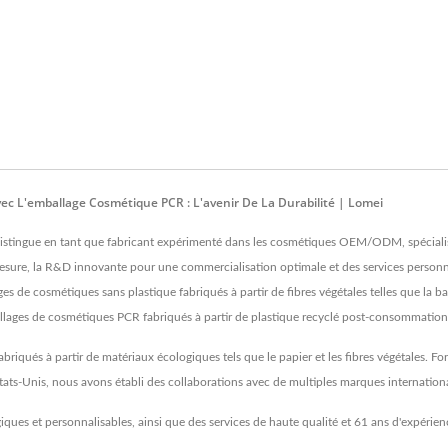
ec L'emballage Cosmétique PCR : L'avenir De La Durabilité | Lomei
distingue en tant que fabricant expérimenté dans les cosmétiques OEM/ODM, spécialisé
esure, la R&D innovante pour une commercialisation optimale et des services personna
de cosmétiques sans plastique fabriqués à partir de fibres végétales telles que la bal
mballages de cosmétiques PCR fabriqués à partir de plastique recyclé post-consommation
iqués à partir de matériaux écologiques tels que le papier et les fibres végétales. Fo
tats-Unis, nous avons établi des collaborations avec de multiples marques internationa
ues et personnalisables, ainsi que des services de haute qualité et 61 ans d'expérienc