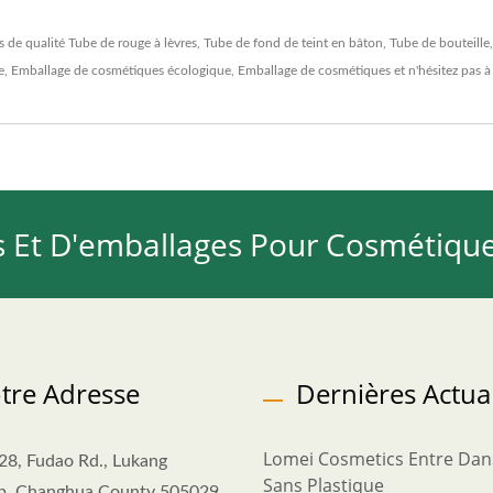
s de qualité
Tube de rouge à lèvres
,
Tube de fond de teint en bâton
,
Tube de bouteille
e
,
Emballage de cosmétiques écologique
,
Emballage de cosmétiques
et n'hésitez pas 
s Et D'emballages Pour Cosmétique
tre Adresse
Dernières Actual
Lomei Cosmetics Entre Dans
28, Fudao Rd., Lukang
Sans Plastique
p, Changhua County 505029,