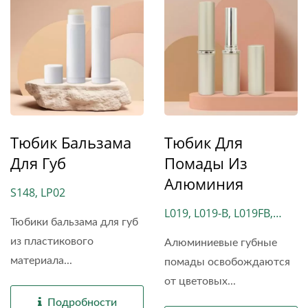
Тюбик Бальзама
Тюбик Для
Для Губ
Помады Из
Алюминия
S148, LP02
L019, L019-B, L019FB,
Тюбики бальзама для губ
L021, LM2029, NH05
из пластикового
Алюминиевые губные
материала...
помады освобождаются
от цветовых...
Подробности