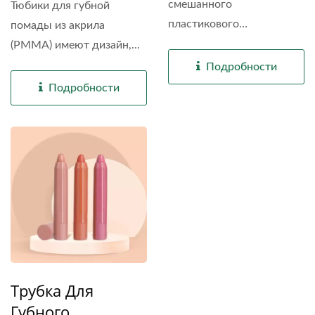
смешанного
Тюбики для губной
L332AL, L336, L383, L789,
L229-1, L339, L339-1, L429
пластикового
помады из акрила
L789-1, L869, L869-1,
материала...
(PMMA) имеют дизайн,...
L869-2, L2292, L2292-1,
Подробности
L2292-2, LM029, LM180
Подробности
Трубка Для
Губного