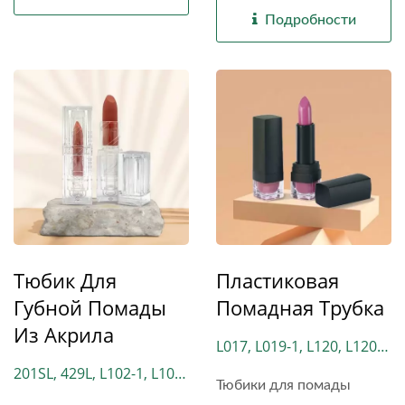
Подробности
Тюбик Для
Пластиковая
Губной Помады
Помадная Трубка
Из Акрила
L017, L019-1, L120, L120-
1, L120-3, L130, L130P,
201SL, 429L, L102-1, L102-
Тюбики для помады
L150, L170, L318, L332,
2, L102-3, L102-4, L229,