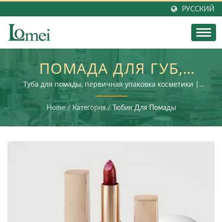
РУССКИЙ
ПОМАДА ДЛЯ ГУБ,
ТЮБИК ДЛЯ ПОМАДЫ,
Туба для помады, первичная упаковка косметики |
Услуги включают производство косметических
ПУСТАЯ УПАКОВКА ДЛЯ
контейнеров, вторичную обработку и сборку
Home
/
Категория
/
Тюбик Для Помады
конечного продукта
ГУБНОЙ ПОМАДЫ,
ИНДИВИДУАЛЬНЫЙ
КОНТЕЙНЕР ДЛЯ
ПОМАДЫ |
ЭКОЛОГИЧЕСКИЙ