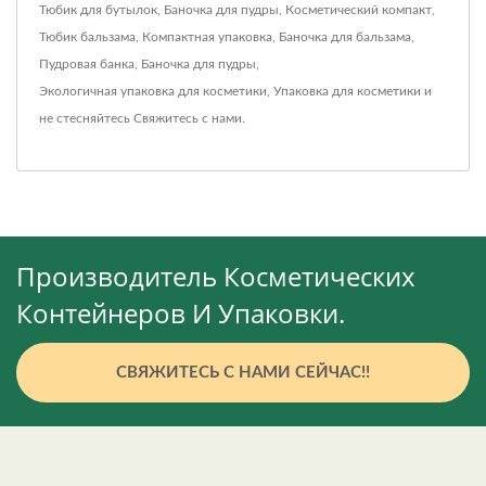
Тюбик для бутылок
,
Баночка для пудры
,
Косметический компакт
,
Тюбик бальзама
,
Компактная упаковка
,
Баночка для бальзама
,
Пудровая банка
,
Баночка для пудры
,
Экологичная упаковка для косметики
,
Упаковка для косметики
и
не стесняйтесь
Свяжитесь с нами
.
Производитель Косметических
Контейнеров И Упаковки.
СВЯЖИТЕСЬ С НАМИ СЕЙЧАС!!