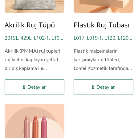
Akrilik Ruj Tüpü
Plastik Ruj Tubası
201SL, 429L, L102-1, L102-
L017, L019-1, L120, L120-
2, L102-3, L102-4, L229,
1, L120-3, L130, L130P,
Akrilik (PMMA) ruj tüpleri,
Plastik malzemelerin
L229-1, L339, L339-1, L429
L150, L170, L318, L332,
ruj kılıfını kaplayan şeffaf
karışımıyla ruj tüpleri,
L332AL, L336, L383, L789,
bir dış kaplama ile
Lomei Kozmetik tarafından
L789-1, L869, L869-1,
tasarlanmıştır....
özel olarak...
L869-2, L2292, L2292-1,
Detaylar
Detaylar
L2292-2, LM029, LM180