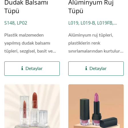
Dudak Balsamı
Alüminyum Ruj
Tüpü
Tüpü
S148, LP02
L019, L019-B, L019FB,
L021, LM2029, NH05
Plastik malzemeden
Alüminyum ruj tüpleri,
yapılmış dudak balsamı
plastiklerin renk
tüpleri, sezgisel, basit ve
sınırlamalarından kurtulur
kompakt bir tasarıma...
ve doğal metal parlaklığını...
Detaylar
Detaylar