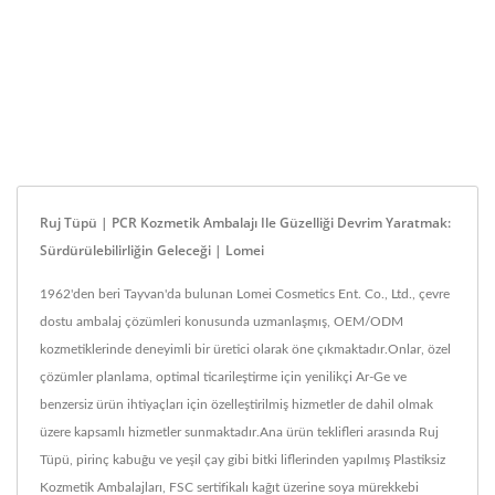
Ruj Tüpü | PCR Kozmetik Ambalajı Ile Güzelliği Devrim Yaratmak:
Sürdürülebilirliğin Geleceği | Lomei
1962'den beri Tayvan'da bulunan Lomei Cosmetics Ent. Co., Ltd., çevre
dostu ambalaj çözümleri konusunda uzmanlaşmış, OEM/ODM
kozmetiklerinde deneyimli bir üretici olarak öne çıkmaktadır.Onlar, özel
çözümler planlama, optimal ticarileştirme için yenilikçi Ar-Ge ve
benzersiz ürün ihtiyaçları için özelleştirilmiş hizmetler de dahil olmak
üzere kapsamlı hizmetler sunmaktadır.Ana ürün teklifleri arasında Ruj
Tüpü, pirinç kabuğu ve yeşil çay gibi bitki liflerinden yapılmış Plastiksiz
Kozmetik Ambalajları, FSC sertifikalı kağıt üzerine soya mürekkebi