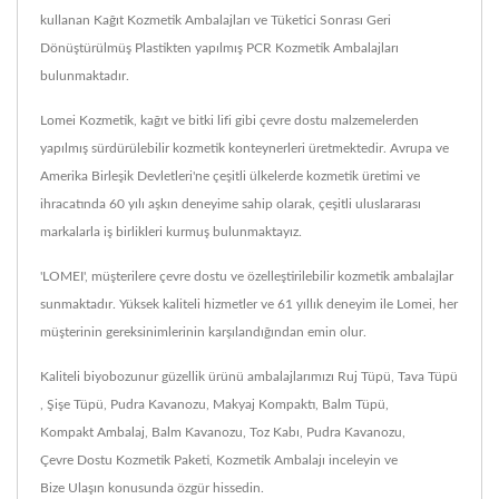
kullanan Kağıt Kozmetik Ambalajları ve Tüketici Sonrası Geri
Dönüştürülmüş Plastikten yapılmış PCR Kozmetik Ambalajları
bulunmaktadır.
Lomei Kozmetik, kağıt ve bitki lifi gibi çevre dostu malzemelerden
yapılmış sürdürülebilir kozmetik konteynerleri üretmektedir. Avrupa ve
Amerika Birleşik Devletleri'ne çeşitli ülkelerde kozmetik üretimi ve
ihracatında 60 yılı aşkın deneyime sahip olarak, çeşitli uluslararası
markalarla iş birlikleri kurmuş bulunmaktayız.
'LOMEI', müşterilere çevre dostu ve özelleştirilebilir kozmetik ambalajlar
sunmaktadır. Yüksek kaliteli hizmetler ve 61 yıllık deneyim ile Lomei, her
müşterinin gereksinimlerinin karşılandığından emin olur.
Kaliteli biyobozunur güzellik ürünü ambalajlarımızı
Ruj Tüpü
,
Tava Tüpü
,
Şişe Tüpü
,
Pudra Kavanozu
,
Makyaj Kompaktı
,
Balm Tüpü
,
Kompakt Ambalaj
,
Balm Kavanozu
,
Toz Kabı
,
Pudra Kavanozu
,
Çevre Dostu Kozmetik Paketi
,
Kozmetik Ambalajı
inceleyin ve
Bize Ulaşın
konusunda özgür hissedin.