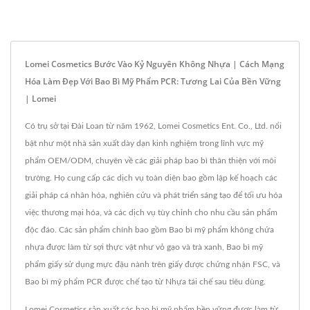
Lomei Cosmetics Bước Vào Kỷ Nguyên Không Nhựa | Cách Mạng
Hóa Làm Đẹp Với Bao Bì Mỹ Phẩm PCR: Tương Lai Của Bền Vững
| Lomei
Có trụ sở tại Đài Loan từ năm 1962, Lomei Cosmetics Ent. Co., Ltd. nổi
bật như một nhà sản xuất dày dạn kinh nghiệm trong lĩnh vực mỹ
phẩm OEM/ODM, chuyên về các giải pháp bao bì thân thiện với môi
trường. Họ cung cấp các dịch vụ toàn diện bao gồm lập kế hoạch các
giải pháp cá nhân hóa, nghiên cứu và phát triển sáng tạo để tối ưu hóa
việc thương mại hóa, và các dịch vụ tùy chỉnh cho nhu cầu sản phẩm
độc đáo. Các sản phẩm chính bao gồm Bao bì mỹ phẩm không chứa
nhựa được làm từ sợi thực vật như vỏ gạo và trà xanh, Bao bì mỹ
phẩm giấy sử dụng mực đậu nành trên giấy được chứng nhận FSC, và
Bao bì mỹ phẩm PCR được chế tạo từ Nhựa tái chế sau tiêu dùng.
Lomei Cosmetics sản xuất các bao bì mỹ phẩm bền vững được làm từ