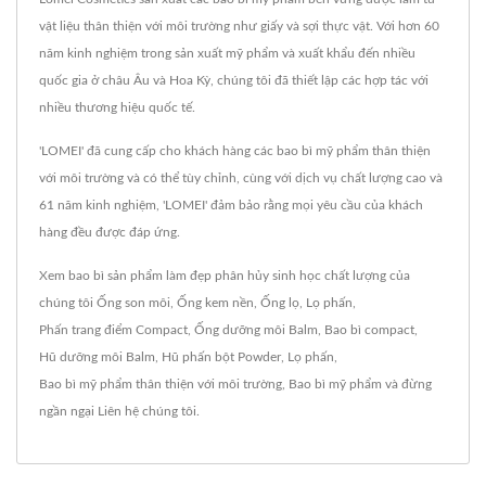
vật liệu thân thiện với môi trường như giấy và sợi thực vật. Với hơn 60
năm kinh nghiệm trong sản xuất mỹ phẩm và xuất khẩu đến nhiều
quốc gia ở châu Âu và Hoa Kỳ, chúng tôi đã thiết lập các hợp tác với
nhiều thương hiệu quốc tế.
'LOMEI' đã cung cấp cho khách hàng các bao bì mỹ phẩm thân thiện
với môi trường và có thể tùy chỉnh, cùng với dịch vụ chất lượng cao và
61 năm kinh nghiệm, 'LOMEI' đảm bảo rằng mọi yêu cầu của khách
hàng đều được đáp ứng.
Xem bao bì sản phẩm làm đẹp phân hủy sinh học chất lượng của
chúng tôi
Ống son môi
,
Ống kem nền
,
Ống lọ
,
Lọ phấn
,
Phấn trang điểm Compact
,
Ống dưỡng môi Balm
,
Bao bì compact
,
Hũ dưỡng môi Balm
,
Hũ phấn bột Powder
,
Lọ phấn
,
Bao bì mỹ phẩm thân thiện với môi trường
,
Bao bì mỹ phẩm
và đừng
ngần ngại
Liên hệ chúng tôi
.