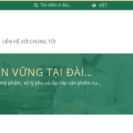
VIỆT
LIÊN HỆ VỚI CHÚNG TÔI
N VỮNG TẠI ĐÀI
NHIỆM MÔI TRƯỜNG
mỹ phẩm, xử lý phụ và lắp ráp sản phẩm cuối