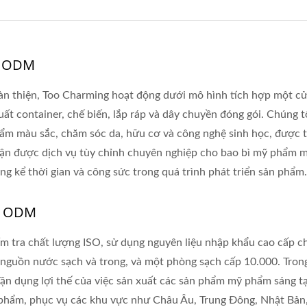
/ ODM
thiện, Too Charming hoạt động dưới mô hình tích hợp một cửa
uất container, chế biến, lắp ráp và dây chuyền đóng gói. Chúng
ẩm màu sắc, chăm sóc da, hữu cơ và công nghệ sinh học, được t
ận được dịch vụ tùy chỉnh chuyên nghiệp cho bao bì mỹ phẩm mà
g kể thời gian và công sức trong quá trình phát triển sản phẩm.
/ ODM
ểm tra chất lượng ISO, sử dụng nguyên liệu nhập khẩu cao cấp c
, nguồn nước sạch và trong, và một phòng sạch cấp 10.000. Tro
n dụng lợi thế của việc sản xuất các sản phẩm mỹ phẩm sáng tạ
 phẩm, phục vụ các khu vực như Châu Âu, Trung Đông, Nhật Bản