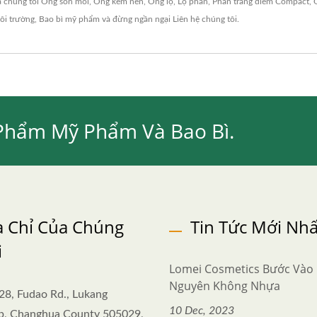
a chúng tôi
Ống son môi
,
Ống kem nền
,
Ống lọ
,
Lọ phấn
,
Phấn trang điểm Compact
,
ôi trường
,
Bao bì mỹ phẩm
và đừng ngần ngại
Liên hệ chúng tôi
.
Phẩm Mỹ Phẩm Và Bao Bì.
a Chỉ Của Chúng
Tin Tức Mới Nhấ
i
Lomei Cosmetics Bước Vào
Nguyên Không Nhựa
28, Fudao Rd., Lukang
10 Dec, 2023
p, Changhua County 505029,