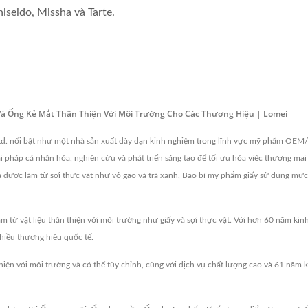
hiseido, Missha và Tarte.
Và Ống Kẻ Mắt Thân Thiện Với Môi Trường Cho Các Thương Hiệu | Lomei
 Ltd. nổi bật như một nhà sản xuất dày dạn kinh nghiệm trong lĩnh vực mỹ phẩm OEM/
i pháp cá nhân hóa, nghiên cứu và phát triển sáng tạo để tối ưu hóa việc thương mạ
ược làm từ sợi thực vật như vỏ gạo và trà xanh, Bao bì mỹ phẩm giấy sử dụng mực
 từ vật liệu thân thiện với môi trường như giấy và sợi thực vật. Với hơn 60 năm ki
nhiều thương hiệu quốc tế.
iện với môi trường và có thể tùy chỉnh, cùng với dịch vụ chất lượng cao và 61 năm