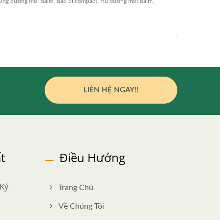
Ống dưỡng môi Balm
,
Bao bì compact
,
Hũ dưỡng môi Balm
,
LIÊN HỆ NGAY!!
t
Điều Hướng
 Kỷ
Trang Chủ
Về Chúng Tôi