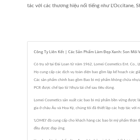
tác với các thương hiệu nổi tiếng như L'Occitane, S
Công Ty Liên Kết | Các Sản Phẩm Làm Đẹp Xanh: Son Môi 
Có trụ sở tại Đài Loan từ năm 1962, Lomei Cosmetics Ent. Co.,
Họ cung cấp các dịch vụ toàn diện bao gồm lập kế hoạch các giả
Các sản phẩm chính bao gồm Bao bì mỹ phẩm không chứa nhựa đ
PCR được chế tạo từ Nhựa tái chế sau tiêu dùng.
Lomei Cosmetics sản xuất các bao bì mỹ phẩm bền vững được làm
gia ở châu Âu và Hoa Kỳ, chúng tôi đã thiết lập các hợp tác với 
'LOMEI' đã cung cấp cho khách hàng các bao bì mỹ phẩm thân th
đều được đáp ứng.