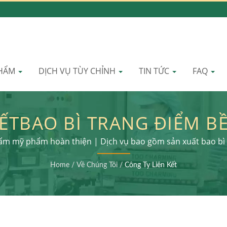
PHẨM
DỊCH VỤ TÙY CHỈNH
TIN TỨC
FAQ
KẾTBAO BÌ TRANG ĐIỂM BỀ
HONG CÁCH VỚI TRÁCH 
hẩm mỹ phẩm hoàn thiện | Dịch vụ bao gồm sản xuất bao bì 
cùng
| LOMEI
Home
/
Về Chúng Tôi
/
Công Ty Liên Kết