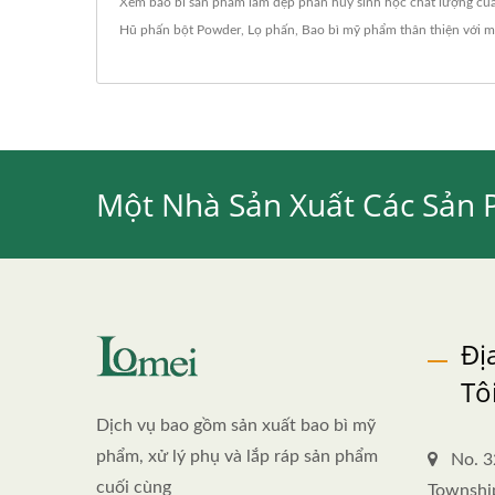
Xem bao bì sản phẩm làm đẹp phân hủy sinh học chất lượng củ
Hũ phấn bột Powder
,
Lọ phấn
,
Bao bì mỹ phẩm thân thiện với m
Một Nhà Sản Xuất Các Sản 
Đị
Tô
Dịch vụ bao gồm sản xuất bao bì mỹ
phẩm, xử lý phụ và lắp ráp sản phẩm
No. 3
cuối cùng
Townshi