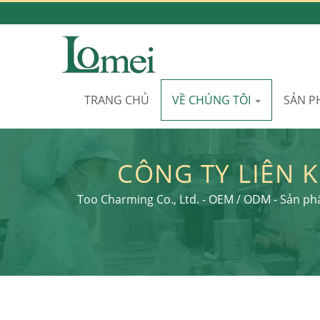
TRANG CHỦ
VỀ CHÚNG TÔI
SẢN 
CÔNG TY LIÊN 
LOAN: KẾT HỢP P
Too Charming Co., Ltd. - OEM / ODM - Sản p