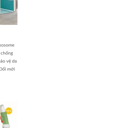
exosome
à chống
bảo vệ da
 Đổi mới