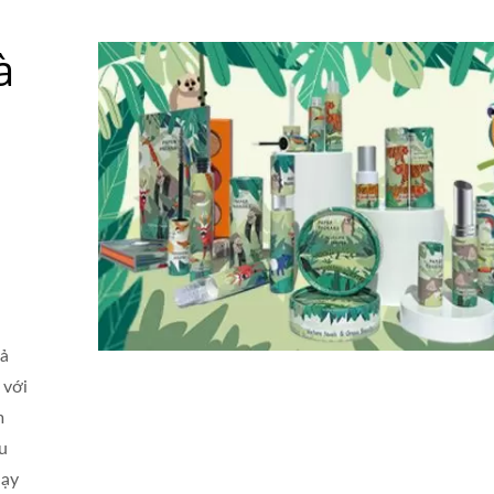
à
cả
 với
m
u
Bảng Phấn Giấy
Tuýp Son Dưỡng Môi T
hạy