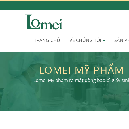
TRANG CHỦ
VỀ CHÚNG TÔI
SẢN 
LOMEI MỸ PHẨM T
MẠNG HÓA LÀM Đ
Lomei Mỹ phẩm ra mắt dòng bao bì giấy sinh 