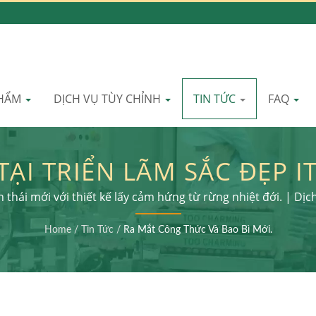
PHẨM
DỊCH VỤ TÙY CHỈNH
TIN TỨC
FAQ
ẠI TRIỂN LÃM SẮC ĐẸP IT
ẸP VỚI BAO BÌ MỸ PHẨM
thái mới với thiết kế lấy cảm hứng từ rừng nhiệt đới. | Dị
phụ và lắp ráp sản phẩm cuối cùng
CỦA BỀN VỮNG | LOMEI
Home
/
Tin Tức
/
Ra Mắt Công Thức Và Bao Bì Mới.