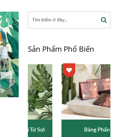
Sản Phẩm Phổ Biến
ừ Sợi
Bảng Phấn Giấy
Tuý