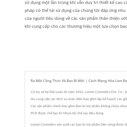
sử dụng một lần trong khi vẫn duy trì thiết kế cao cấ
pháp có thể tái sử dụng của chúng tôi đáp ứng nhu
của người tiêu dùng về các sản phẩm thân thiện vớ
khi cung cấp cho các thương hiệu một lựa chọn bao 
Ra Mắt Công Thức Và Bao Bì Mới. | Cách Mạng Hóa Làm Đẹ
Có trụ sở tại Đài Loan từ năm 1962, Lomei Cosmetics Ent. Co.,
Họ cung cấp các dịch vụ toàn diện bao gồm lập kế hoạch các giả
Các sản phẩm chính bao gồm Bao bì mỹ phẩm không chứa nhựa đ
PCR được chế tạo từ Nhựa tái chế sau tiêu dùng.
Lomei Cosmetics sản xuất các bao bì mỹ phẩm bền vững được làm