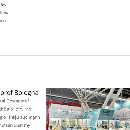
Thực Vật
ay.
hiệu
iện
m
prof Bologna
 tại Cosmoprof
thế giới ở Ý. Mỗi
 giới thiệu sức mạnh
như sản xuất mỹ