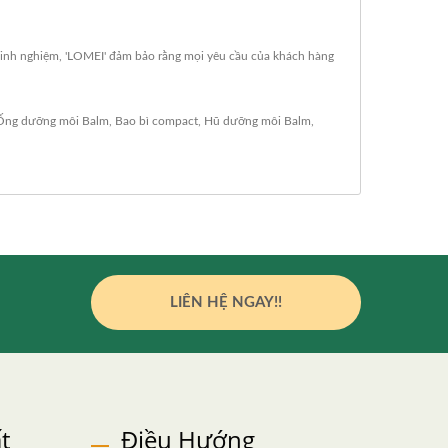
 kinh nghiệm, 'LOMEI' đảm bảo rằng mọi yêu cầu của khách hàng
Ống dưỡng môi Balm
,
Bao bì compact
,
Hũ dưỡng môi Balm
,
LIÊN HỆ NGAY!!
t
Điều Hướng