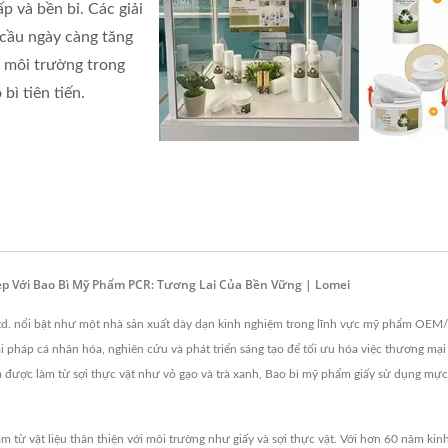
p và bền bỉ. Các giải
 cầu ngày càng tăng
i môi trường trong
bì tiên tiến.
p Với Bao Bì Mỹ Phẩm PCR: Tương Lai Của Bền Vững | Lomei
 Ltd. nổi bật như một nhà sản xuất dày dạn kinh nghiệm trong lĩnh vực mỹ phẩm OEM/
i pháp cá nhân hóa, nghiên cứu và phát triển sáng tạo để tối ưu hóa việc thương mạ
ược làm từ sợi thực vật như vỏ gạo và trà xanh, Bao bì mỹ phẩm giấy sử dụng mực
 từ vật liệu thân thiện với môi trường như giấy và sợi thực vật. Với hơn 60 năm ki