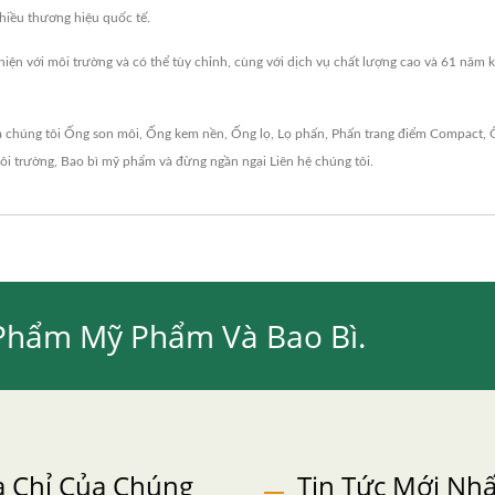
nhiều thương hiệu quốc tế.
iện với môi trường và có thể tùy chỉnh, cùng với dịch vụ chất lượng cao và 61 năm
a chúng tôi
Ống son môi
,
Ống kem nền
,
Ống lọ
,
Lọ phấn
,
Phấn trang điểm Compact
,
ôi trường
,
Bao bì mỹ phẩm
và đừng ngần ngại
Liên hệ chúng tôi
.
Phẩm Mỹ Phẩm Và Bao Bì.
a Chỉ Của Chúng
Tin Tức Mới Nhấ