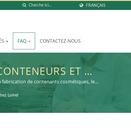
FRANÇAIS
ÉS
FAQ
CONTACTEZ-NOUS
 CONTENEURS ET DE
LA BEAUTÉ AVEC
 fabrication de contenants cosmétiques, le
E LA DURABILITÉ |
Chez Lomei