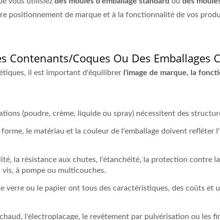
e vous utilisiez
des moules d'emballage standard
ou
des moules
e positionnement de marque et à la fonctionnalité de vos produi
es Contenants/coques Ou Des Emballages 
tiques, il est important d'équilibrer
l'image de marque, la fonctio
tions (poudre, crème, liquide ou spray) nécessitent des structur
forme, le matériau et la couleur de l'emballage doivent refléter l'
té, la résistance aux chutes, l'étanchéité, la protection contre la
 vis, à pompe ou multicouches.
 le verre ou le papier ont tous des caractéristiques, des coûts et
haud, l'électroplacage, le revêtement par pulvérisation ou les fin