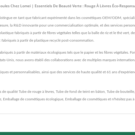
oules Chez Lomei | Essentiels De Beauté Verte : Rouge À Lèvres Éco-Respons
distingue en tant que fabricant expérimenté dans les cosmétiques OEM/ODM, spécialisé 
esure, la R&D innovante pour une commercialisation optimale, et des services personn
ique fabriqués à partir de fibres végétales telles que la balle de riz et le thé vert, d
 fabriqués à partir de plastique recyclé post-consommation.
iqués à partir de matériaux écologiques tels que le papier et les fibres végétales. Fo
tats-Unis, nous avons établi des collaborations avec de multiples marques internationa
ues et personnalisables, ainsi que des services de haute qualité et 61 ans d'expérienc
s de qualité
Tube de rouge à lèvres
,
Tube de fond de teint en bâton
,
Tube de bouteille
e
,
Emballage de cosmétiques écologique
,
Emballage de cosmétiques
et n'hésitez pas 