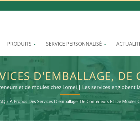
PRODUITS
SERVICE PERSONNALISÉ
ACTUALIT
VICES D'EMBALLAGE, DE
OMEI | RÉVOLUTIONNER 
teneurs et de moules chez Lomei | Les services englobent la
traitement secondaire et l'assemblage du produit final
ÉTIQUE PCR : L'AVENIR D
AQ
/
À Propos Des Services D'emballage, De Conteneurs Et De Moules 
LOMEI