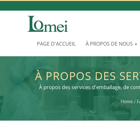
PAGE D'ACCUEIL
À PROPOS DE NOUS
À PROPOS DES SER
MOULES CHEZ L
À propos des services d'emballage, de con
L'EMBALLAGE COSM
Home
/
F