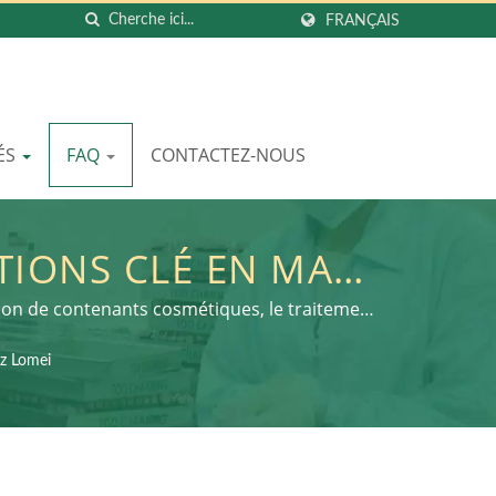
FRANÇAIS
ÉS
FAQ
CONTACTEZ-NOUS
TIONS CLÉ EN MAIN
AVEC L'EMBALLAGE
tion de contenants cosmétiques, le traitement
BILITÉ | LOMEI
z Lomei