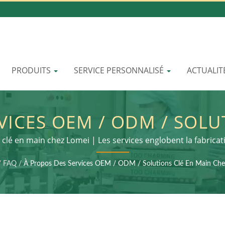
PRODUITS
SERVICE PERSONNALISÉ
ACTUALIT
VICES OEM / ODM / SOLU
VOLUTIONNER LA BEAUTÉ 
clé en main chez Lomei | Les services englobent la fabrica
secondaire et l'assemblage du produit final
R : L'AVENIR DE LA DURA
/
FAQ
/
À Propos Des Services OEM / ODM / Solutions Clé En Main Che