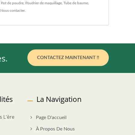
,
Pot de poudre
,
Poudrier de maquillage
,
Tube de baume
,
à
Nous contacter
.
s.
CONTACTEZ MAINTENANT !!
ités
La Navigation
 L'ère
Page D'accueil
À Propos De Nous