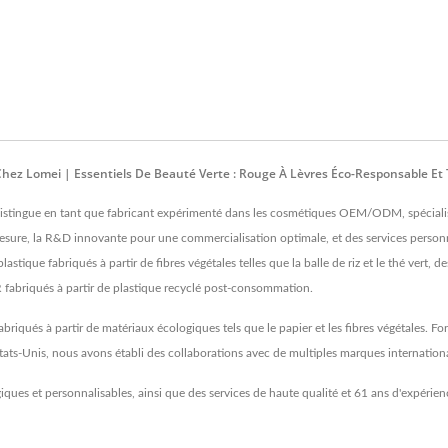
Chez Lomei | Essentiels De Beauté Verte : Rouge À Lèvres Éco-Responsable E
distingue en tant que fabricant expérimenté dans les cosmétiques OEM/ODM, spécialisé 
esure, la R&D innovante pour une commercialisation optimale, et des services personn
ique fabriqués à partir de fibres végétales telles que la balle de riz et le thé vert, d
 fabriqués à partir de plastique recyclé post-consommation.
iqués à partir de matériaux écologiques tels que le papier et les fibres végétales. Fo
tats-Unis, nous avons établi des collaborations avec de multiples marques internationa
ues et personnalisables, ainsi que des services de haute qualité et 61 ans d'expérienc