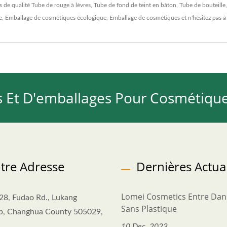
s de qualité
Tube de rouge à lèvres
,
Tube de fond de teint en bâton
,
Tube de bouteille
e
,
Emballage de cosmétiques écologique
,
Emballage de cosmétiques
et n'hésitez pas 
s Et D'emballages Pour Cosmétique
tre Adresse
Dernières Actual
Lomei Cosmetics Entre Dans
28, Fudao Rd., Lukang
Sans Plastique
p, Changhua County 505029,
10 Dec, 2023