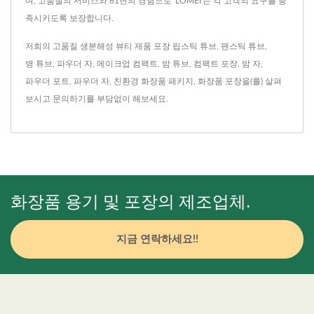
며, 고품질의 서비스와 61년의 경험으로 'LOMEI'는 각 고객의 요구를 충
족시키도록 보장합니다.
저희의 고품질 생분해성 뷰티 제품 포장
립스틱 튜브
,
팬스틱 튜브
,
병 튜브
,
파우더 자
,
메이크업 컴팩트
,
밤 튜브
,
컴팩트 포장
,
밤 자
,
파우더 포트
,
파우더 자
,
친환경 화장품 패키지
,
화장품 포장
을(를) 살펴
보시고
문의하기
를 부담없이 해보세요.
화장품 용기 및 포장의 제조업체.
지금 연락하세요!!