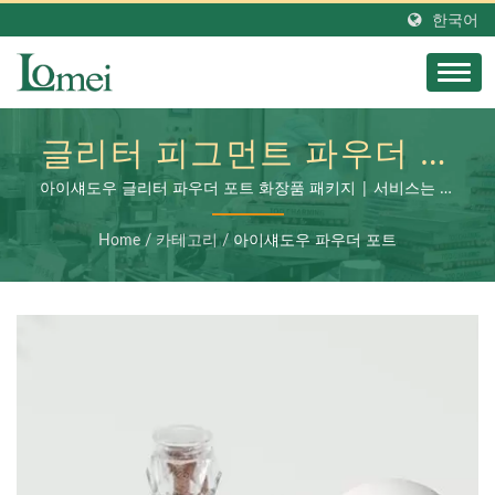
한국어
글리터 피그먼트 파우더 자
마케업 용기, 비어있는 네
아이섀도우 글리터 파우더 포트 화장품 패키지 | 서비스는 화
장품 용기 제조, 2차 가공 및 최종 제품 조립을 포함합니다
일 팁 포트 메이크업 용기
Home
/
카테고리
/
아이섀도우 파우더 포트
| 친환경 종이 화장품 포
장: 더욱 친환경적인 뷰티
로 나아가는 한 걸음 |
LOMEI