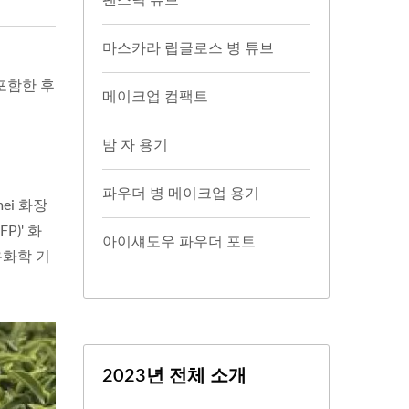
팬스틱 튜브
마스카라 립글로스 병 튜브
포함한 후
메이크업 컴팩트
밤 자 용기
파우더 병 메이크업 용기
ei 화장
)' 화
아이섀도우 파우더 포트
유화학 기
2023년 전체 소개