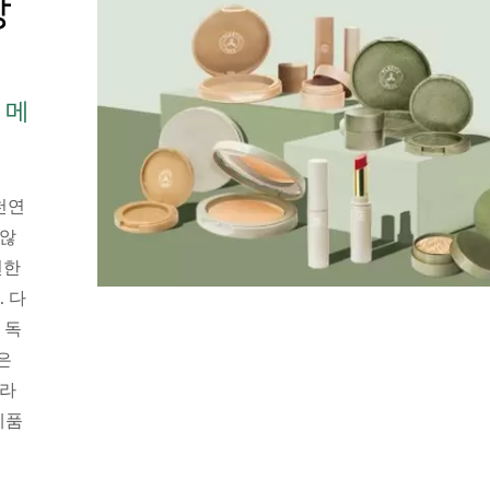
장
 메
천연
 않
현한
 다
 독
은
플라
제품