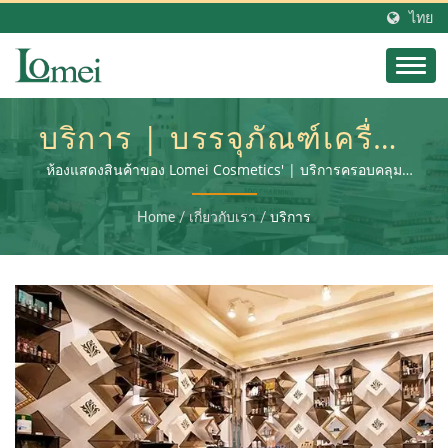
ไทย
บริการ | บรรจุภัณฑ์เครื่อง
สำอางที่ยั่งยืนของไต้หวัน:
ห้องแสดงสินค้าของ Lomei Cosmetics' | บริการครอบคลุม
การผลิตบรรจุภัณฑ์เครื่องสำอางค์ การประมวลผลรอง และการ
การผสมผสานระหว่าง
ประกอบผลิตภัณฑ์สุดท้าย
Home
/
เกี่ยวกับเรา
/
บริการ
สไตล์และความรับผิดชอบ
ทางสิ่งแวดล้อม | LOMEI