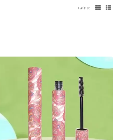
แสดง: