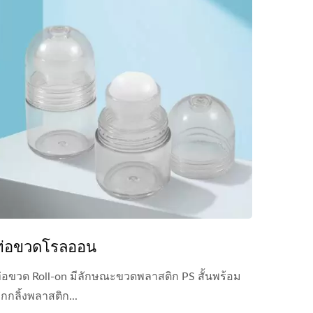
ท่อขวดโรลออน
่อขวด Roll-on มีลักษณะขวดพลาสติก PS สั้นพร้อม
ูกกลิ้งพลาสติก...