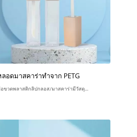
หลอดมาสคาร่าทำจาก PETG
่อขวดพลาสติกลิปกลอส/มาสคาร่ามีวัสดุ...