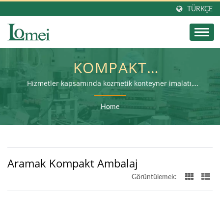
TÜRKÇE
KOMPAKT
AMBALAJARANAN| YEŞIL
Hizmetler kapsamında kozmetik konteyner imalatı,
ikincil işleme ve nihai ürün montajı
GÜZELLIK TEMEL
Home
İHTIYAÇLARI: MARKALAR
IÇIN ÇEVRE DOSTU RUJ
Aramak Kompakt Ambalaj
VE PANSTICK TÜPLERI |
Görüntülemek:
LOMEI