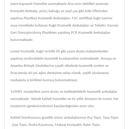
üzere kapsamlı hizmetler sunmaktadır.Ana ürün teklifleri arasında
Kompakt Ambalaj, pirinç kabuğu ve yeşil çay gibi bitki liflerinden
yapılmış Plastiksiz Kozmetik Ambalajları, FSC sertifikalı kağıt üzerine
soya mürekkebi kullanan Kağıt Kozmetik Ambalajları ve Tüketici Sonrası
Geri Dönüştürülmüş Plastikten yapılmış PCR Kozmetik Ambalajları
bulunmaktadır.
Lomei Kozmetik, kağıt ve bitki lifi gibi çevre dostu malzemelerden
yapılmış sürdürülebilir kozmetik konteynerleri üretmektedir. Avrupa ve
Amerika Birleşik Devletleri'ne çeşitli ülkelerde kozmetik üretimi ve
ihracatında 60 yılı aşkın deneyime sahip olarak, çeşitli uluslararası
markalarla iş birlikleri kurmuş bulunmaktayız.
'LOMEI', müşterilere çevre dostu ve özelleştirilebilir kozmetik ambalajlar
sunmaktadır. Yüksek kaliteli hizmetler ve 61 yıllık deneyim ile Lomei, her
müşterinin gereksinimlerinin karşılandığından emin olur.
Kaliteli biyobozunur güzellik ürünü ambalajlarımızı
Ruj Tüpü
,
Tava Tüpü
,
Şişe Tüpü
,
Pudra Kavanozu
,
Makyaj Kompaktı
,
Balm Tüpü
,