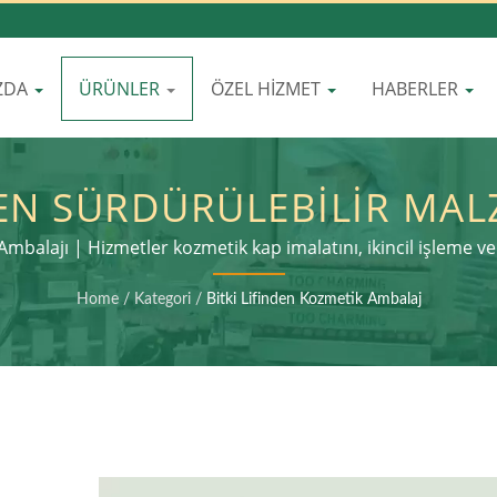
ZDA
ÜRÜNLER
ÖZEL HIZMET
HABERLER
YEN SÜRDÜRÜLEBILIR MAL
E DOSTU KAĞIT KOZMETIK
il Ambalajı | Hizmetler kozmetik kap imalatını, ikincil işleme 
LIĞE DOĞRU BIR ADIM |
Home
/
Kategori
/
Bitki Lifinden Kozmetik Ambalaj