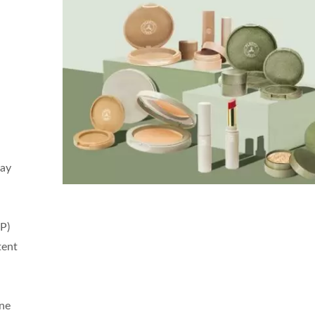
çay
P)
tent
ine