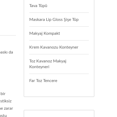
Tava Tüpü
Maskara Lip Gloss Şişe Tüp
Makyaj Kompakt
Krem Kavanozu Konteyner
baskı da
ı
Toz Kavanoz Makyaj
Konteyneri
Far Toz Tencere
 bir
stiksiz
ne zarar
ostu