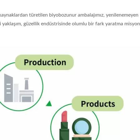
ir kaynaklardan türetilen biyobozunur ambalajımız, yenilenemeyen
ikçi yaklaşım, güzellik endüstrisinde olumlu bir fark yaratma misy