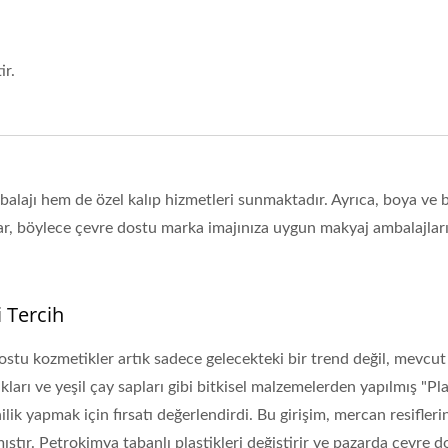
ir.
alajı hem de özel kalıp hizmetleri sunmaktadır. Ayrıca, boya ve 
lar, böylece çevre dostu marka imajınıza uygun makyaj ambalajlar
 Tercih
stu kozmetikler artık sadece gelecekteki bir trend değil, mevcut
ları ve yeşil çay sapları gibi bitkisel malzemelerden yapılmış "Pla
lik yapmak için fırsatı değerlendirdi. Bu girişim, mercan resifleri
ştır. Petrokimya tabanlı plastikleri değiştirir ve pazarda çevre d