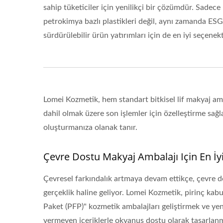
sahip tüketiciler için yenilikçi bir çözümdür. Sadece
petrokimya bazlı plastikleri değil, aynı zamanda ESG
sürdürülebilir ürün yatırımları için de en iyi seçenekt
Lomei Kozmetik, hem standart bitkisel lif makyaj amb
dahil olmak üzere son işlemler için özelleştirme sağ
oluşturmanıza olanak tanır.
Çevre Dostu Makyaj Ambalajı Için En İyi
Çevresel farkındalık artmaya devam ettikçe, çevre do
gerçeklik haline geliyor. Lomei Kozmetik, pirinç kabuk
Paket (PFP)" kozmetik ambalajları geliştirmek ve yeni
vermeyen içeriklerle okyanus dostu olarak tasarlanmı