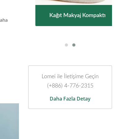
almı
Kağıt Makyaj Kompaktı
Bit
daha
Lomei ile İletişime Geçin
(+886) 4-776-2315
Daha Fazla Detay