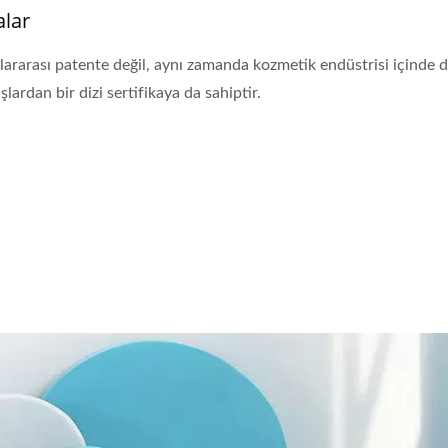
alar
ağıt Makyaj Kompaktı
Bitki Lifinden Dudak B
uslararası patente değil, aynı zamanda kozmetik endüstrisi içinde 
Tubası
lardan bir dizi sertifikaya da sahiptir.