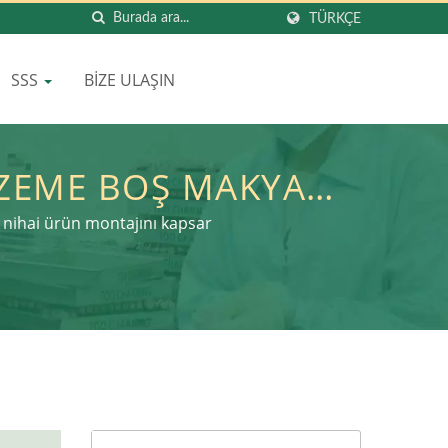
TÜRKÇE
SSS
BIZE ULAŞIN
ZEME BOŞ MAKYAJ
 AMBALAJI: YEŞIL
ve nihai ürün montajını kapsar
 LOMEI