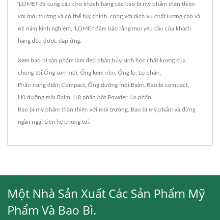
'LOMEI' đã cung cấp cho khách hàng các bao bì mỹ phẩm thân thiện
với môi trường và có thể tùy chỉnh, cùng với dịch vụ chất lượng cao và
61 năm kinh nghiệm, 'LOMEI' đảm bảo rằng mọi yêu cầu của khách
hàng đều được đáp ứng.
Xem bao bì sản phẩm làm đẹp phân hủy sinh học chất lượng của
chúng tôi
Ống son môi
,
Ống kem nền
,
Ống lọ
,
Lọ phấn
,
Phấn trang điểm Compact
,
Ống dưỡng môi Balm
,
Bao bì compact
,
Hũ dưỡng môi Balm
,
Hũ phấn bột Powder
,
Lọ phấn
,
Bao bì mỹ phẩm thân thiện với môi trường
,
Bao bì mỹ phẩm
và đừng
ngần ngại
Liên hệ chúng tôi
.
Một Nhà Sản Xuất Các Sản Phẩm Mỹ
Phẩm Và Bao Bì.