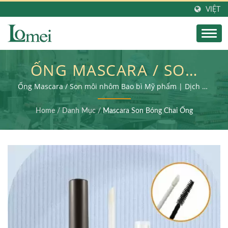
VIỆT
ỐNG MASCARA / SON
MÔI NHÔM CHẤT LIỆU
Ống Mascara / Son môi nhôm Bao bì Mỹ phẩm | Dịch vụ
bao gồm sản xuất bao bì mỹ phẩm, xử lý phụ và lắp ráp
NHÔM | CÁCH MẠNG
sản phẩm cuối cùng
Home
/
Danh Mục
/
Mascara Son Bóng Chai Ống
HÓA LÀM ĐẸP VỚI BAO
BÌ MỸ PHẨM PCR:
TƯƠNG LAI CỦA BỀN
VỮNG | LOMEI