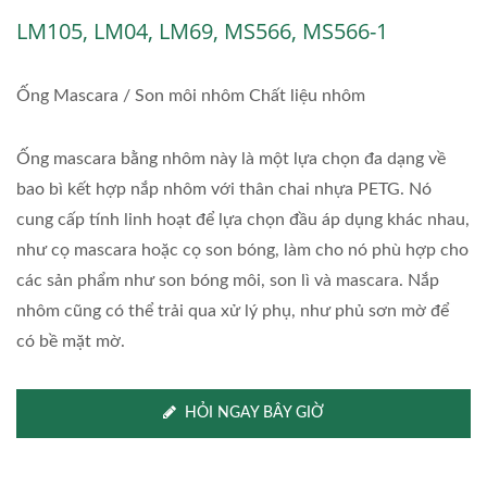
LM105, LM04, LM69, MS566, MS566-1
Ống Mascara / Son môi nhôm Chất liệu nhôm
Ống mascara bằng nhôm này là một lựa chọn đa dạng về
bao bì kết hợp nắp nhôm với thân chai nhựa PETG. Nó
cung cấp tính linh hoạt để lựa chọn đầu áp dụng khác nhau,
như cọ mascara hoặc cọ son bóng, làm cho nó phù hợp cho
các sản phẩm như son bóng môi, son lì và mascara. Nắp
nhôm cũng có thể trải qua xử lý phụ, như phủ sơn mờ để
có bề mặt mờ.
HỎI NGAY BÂY GIỜ