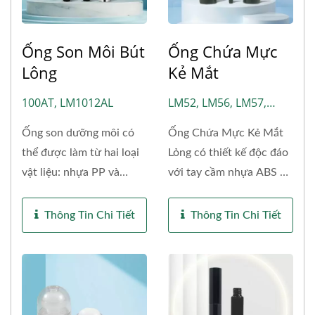
Ống Son Môi Bút
Ống Chứa Mực
Lông
Kẻ Mắt
100AT, LM1012AL
LM52, LM56, LM57,
LM93
Ống son dưỡng môi có
Ống Chứa Mực Kẻ Mắt
thể được làm từ hai loại
Lỏng có thiết kế độc đáo
vật liệu: nhựa PP và
với tay cầm nhựa ABS và
nhôm...
thân...
Thông Tin Chi Tiết
Thông Tin Chi Tiết