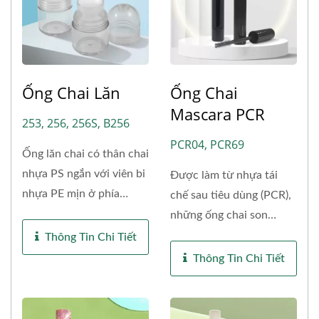
Ống Chai Lăn
Ống Chai
Mascara PCR
253, 256, 256S, B256
PCR04, PCR69
Ống lăn chai có thân chai
nhựa PS ngắn với viên bi
Được làm từ nhựa tái
nhựa PE mịn ở phía
chế sau tiêu dùng (PCR),
trên....
những ống chai son
môi/mascara...
Thông Tin Chi Tiết
Thông Tin Chi Tiết