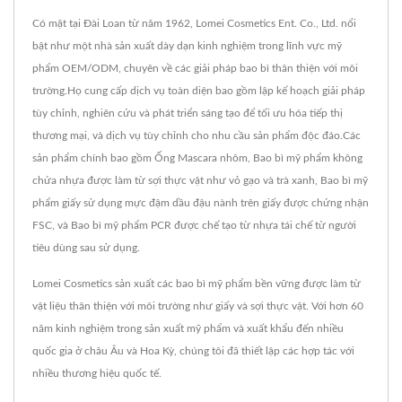
Có mặt tại Đài Loan từ năm 1962, Lomei Cosmetics Ent. Co., Ltd. nổi
bật như một nhà sản xuất dày dạn kinh nghiệm trong lĩnh vực mỹ
phẩm OEM/ODM, chuyên về các giải pháp bao bì thân thiện với môi
trường.Họ cung cấp dịch vụ toàn diện bao gồm lập kế hoạch giải pháp
tùy chỉnh, nghiên cứu và phát triển sáng tạo để tối ưu hóa tiếp thị
thương mại, và dịch vụ tùy chỉnh cho nhu cầu sản phẩm độc đáo.Các
sản phẩm chính bao gồm Ống Mascara nhôm, Bao bì mỹ phẩm không
chứa nhựa được làm từ sợi thực vật như vỏ gạo và trà xanh, Bao bì mỹ
phẩm giấy sử dụng mực đậm dầu đậu nành trên giấy được chứng nhận
FSC, và Bao bì mỹ phẩm PCR được chế tạo từ nhựa tái chế từ người
tiêu dùng sau sử dụng.
Lomei Cosmetics sản xuất các bao bì mỹ phẩm bền vững được làm từ
vật liệu thân thiện với môi trường như giấy và sợi thực vật. Với hơn 60
năm kinh nghiệm trong sản xuất mỹ phẩm và xuất khẩu đến nhiều
quốc gia ở châu Âu và Hoa Kỳ, chúng tôi đã thiết lập các hợp tác với
nhiều thương hiệu quốc tế.