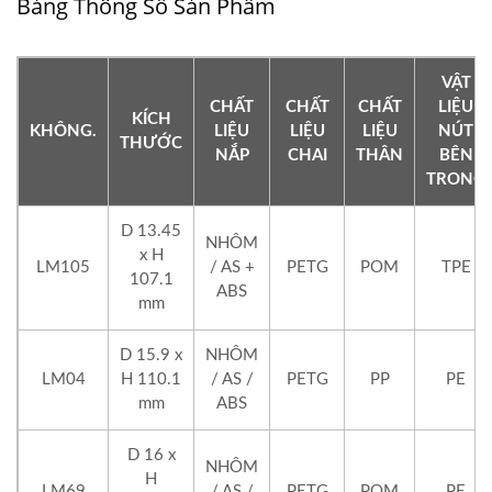
Bảng Thông Số Sản Phẩm
VẬT
CHẤT
CHẤT
CHẤT
LIỆU
KÍCH
KHÔNG.
LIỆU
LIỆU
LIỆU
NÚT
THƯỚC
NẮP
CHAI
THÂN
BÊN
TRONG
D 13.45
NHÔM
x H
LM105
/ AS +
PETG
POM
TPE
107.1
ABS
mm
D 15.9 x
NHÔM
LM04
H 110.1
/ AS /
PETG
PP
PE
mm
ABS
D 16 x
NHÔM
H
LM69
/ AS /
PETG
POM
PE