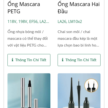
Ống Mascara
Ống Mascara Hai
PETG
Đầu
118V, 198V, EF56, LA22,
LA26, LM10x2
LI117, LIM127, LM18,
Ống nhựa bóng môi /
Chai son môi / chai
LM163, LM1002, MS08,
mascara có thể thay đổi
mascara đầu kép là một
LM3899
với vật liệu PETG cho
lựa chọn bao bì linh hoạt
thân chai...
có thể...
Thông Tin Chi Tiết
Thông Tin Chi Tiết