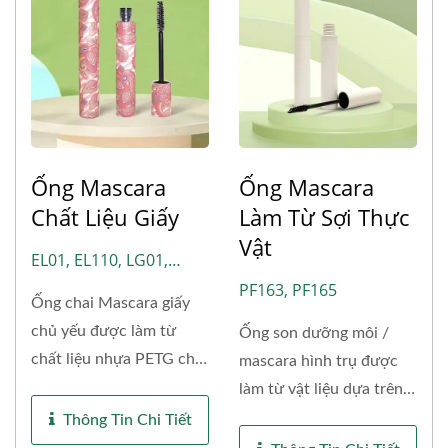
Ống Mascara
Ống Mascara
Chất Liệu Giấy
Làm Từ Sợi Thực
Vật
EL01, EL110, LG01,
MA01, MA02, MA03
PF163, PF165
Ống chai Mascara giấy
chủ yếu được làm từ
Ống son dưỡng môi /
chất liệu nhựa PETG cho
mascara hình trụ được
thân...
làm từ vật liệu dựa trên
sinh...
Thông Tin Chi Tiết