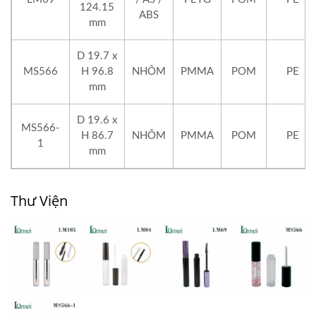
124.15
ABS
mm
D 19.7 x
MS566
H 96.8
NHÔM
PMMA
POM
PE
mm
D 19.6 x
MS566-
H 86.7
NHÔM
PMMA
POM
PE
1
mm
Thư Viện