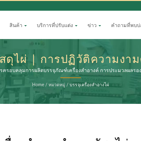
สินค้า
บริการที่ปรับแต่ง
ข่าว
คำถามที่พบบ
สดุไผ่ | การปฏิวัติความงามด
CR: อนาคตของความยั่งยืน
ิการครอบคลุมการผลิตบรรจุภัณฑ์เครื่องสำอางค์ การประมวลผลร
Home
/
หมวดหมู่
/
บรรจุเครื่องสำอางไผ่