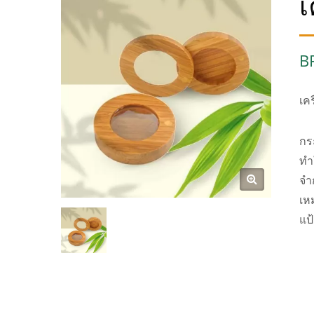
เ
B
เค
กร
ทำ
จำ
เห
แป