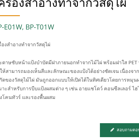
ครื่องสำอางทำจากวัสดุไผ่
P-E01W, BP-T01W
รื่องสำอางทำจากวัสดุไผ่
ะดาษซับหน้าแป้งบำบัดมีฝาภายนอกทำจากไม้ไผ่ พร้อมฝาใส PET
ให้สามารถมองเห็นสีและลักษณะของแป้งได้อย่างชัดเจน เนื่องจาก
กัดของวัสดุไม้ไผ่ มันถูกออกแบบให้เปิดได้ในทิศเดียวโดยการหมุน
มาะสำหรับการบีบแป้งผสมต่าง ๆ เช่น อายแชโดว์ คอนซีลเลอร์ ไฮ
้งโคนทัวร์ และรองพื้นผสม
สอบถามตอน