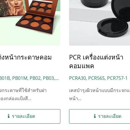
ต่งหน้ากระดาษคอม
PCR เครื่องแต่งหน้า
คอมแพค
B01B, PB01M, PB02, PB03,
PCRA30, PCR56S, PCR757-1
PB04S, PB05, PB06, PB06B,
้งกระดาษที่ใช้สำหรับฝา
เคสบำรุงผิวหน้าแบบมีกระจกแ
B09, PB13, PBMG10,
งกล่องแป้งสี...
หน้า...
4
รายละเอียด
รายละเอียด