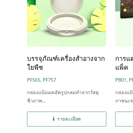
บรรจุภัณฑ์เครื่องสำอางจาก
การแ
ใยพืช
แพ็ค
PF56S, PF757
PB01, P
PB04L, 
กล่องแป้งเมคอัพรูปกลมทำจากวัสดุ
กล่องแป
PB07, P
ชีวภาพ...
ภาชนะขอ
PBMG1
รายละเอียด