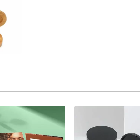
ดาษแต่งหน้าแบบพกพา
หลอดลิปบาล์มจากเส้นใ