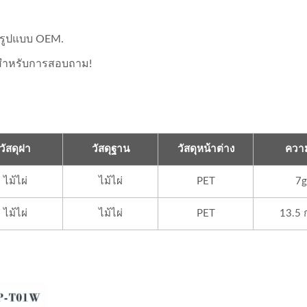
จรูปแบบ OEM.
าสำหรับการสอบถาม!
วัสดุฝา
วัสดุฐาน
วัสดุหน้าต่าง
ความ
ไม้ไผ่
ไม้ไผ่
PET
7g
ไม้ไผ่
ไม้ไผ่
PET
13.5 