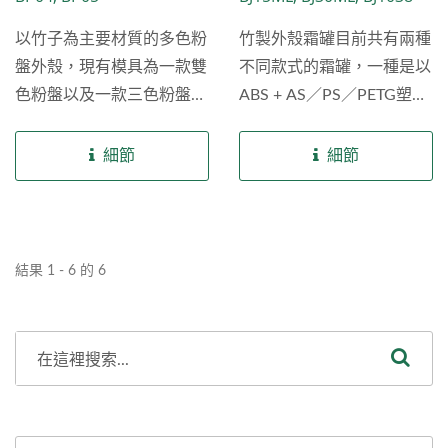
商、自有品牌對彩妝產品細
以竹子為主要材質的多色粉
竹製外殼霜罐目前共有兩種
節的極致追求。
盤外殼，現有模具為一款雙
不同款式的霜罐，一種是以
色粉盤以及一款三色粉盤，
ABS + AS／PS／PETG塑膠
磁鐵開合設計，可提供相應
外殼外套真實竹子的霜罐；
尺寸刷具，適用眼影粉、遮
一種是以PMMA塑膠底座
細節
細節
瑕粉、高光粉餅、修容粉
搭配真實竹子做旋轉蓋的霜
餅、粉餅等壓粉類品項。
罐，此款霜罐有PP內杯讓
除了現有公版的自然竹外殼
料體集中存放，兩種款式都
多色粉盤包材外，樂美化粧
適用乳霜等霜狀類品項。
結果 1 - 6 的 6
品提供其客製化模具服務，
除了現有公版的自然竹外殼
以及後加工服務包括噴漆、
霜罐包材外，樂美化粧品提
印刷等，也提供鋁盤製作以
供其客製化模具服務，以及
及客製化壓粉服務，讓您可
後加工服務包括噴漆、燙
以創造出屬於自己品牌風格
金、印刷等，讓您可以創造
的自然竹外殼多色粉盤包
出屬於自己品牌風格的自然