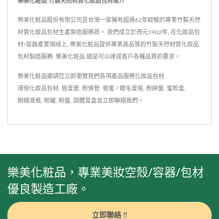
樂美化粧品 竹製天然材質化妝品包材簡介
樂美化粧品股份有限公司是台灣一家擁有超過62年經驗的專業竹製天然
材質化妝品包材生產製造服務商。 我們成立於西元1962年, 在化妝品包
材/容器產業領域上, 樂美化粧品提供專業高品質的竹製天然材質化妝品
包材製造服務, 樂美化粧品 總是可以達成客戶各種品質的要求。
樂美化粧品邀請您立即瀏覽我們各項產品服務
化妝品包材
,
環保化妝品包材
,
唇膏管
,
粉條管
,
唇蜜 / 睫毛膏瓶
,
粉餅盤
,
蜜粉盒
,
眼線液瓶
,
粉罐
,
粉盤
,
固體膏盒
並
立即聯絡我們
。
樂美化粧品，專業美妝空殼/容器/包材
優良製造工廠。
立即聯絡 !!