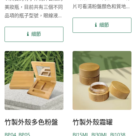
片可看清粉盤顏色和質地，
美妝瓶，目前共有三個不同
因竹材質的限制而設計以單
品項的瓶子型號，眼線液瓶
方向旋轉開蓋，適用眼影
是在PETG塑膠瓶底的外層
細節
粉、遮瑕粉、高光粉餅、修
套入竹子外殼，唇蜜瓶和睫
細節
容粉餅、粉餅等壓粉類品
毛膏瓶是以PETG瓶身搭配
項。 除了現有公版的自然
套用竹子外殼的刷桿頭和底
竹外殼單色粉盤包材外，樂
座，三款瓶子適用眼線液、
美化粧品提供其客製化模具
唇蜜、唇釉、眼睫毛膏等液
服務，以及後加工服務包括
體類品項。 除了現有公版
噴漆、燙金、印刷等，也提
的自然竹外殼唇蜜瓶包材
供鋁盤製作以及客製化壓粉
外，樂美化粧品提供其客製
服務，讓您可以創造出屬於
化模具服務，以及後加工服
自己品牌風格的自然竹外殼
務包括噴漆、燙金、印刷
單色粉盤包材，滿足無論是
等，讓您可以創造出屬於自
竹製外殼多色粉盤
竹製外殼霜罐
品牌商、自有品牌對彩妝產
己品牌風格的自然竹外殼唇
BP04, BP05
BJ15ML, BJ30ML, BJ1038
品細節的極致追求。
蜜瓶包材，滿足無論是品牌