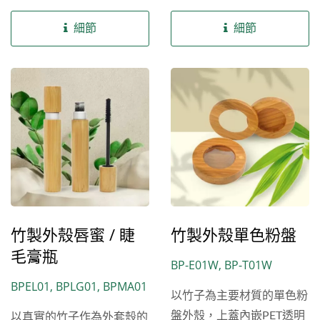
目前軟管型號的容量可達
殼的外層套入竹子外殼；另
30ml左右，適用洗面乳、
外一個是唇膏管，是外蓋和
細節
細節
洗髮精、潤髮乳、身體乳
底座使用竹子外殼並搭配鋁
液、乳霜、去角質霜等乳狀
外殼中束，兩款唇膏管都在
類品項。 除了現有公版的
造型上達到環保的視覺效
自然竹外蓋軟管包材外，樂
果，並適用唇膏、護唇膏等
美化粧品提供客製化竹製蓋
油膏類品項。 除了現有公
套不同高度或口徑的模具服
版的自然竹外殼唇膏管包材
務，同時提供軟管後加工服
外，樂美化粧品提供其客製
務包括噴漆、燙金、印刷
化模具服務，以及後加工服
等，讓您可以創造出屬於自
務包括噴漆、燙金、印刷
己品牌風格的自然竹外蓋軟
等，讓您可以創造出屬於自
竹製外殼唇蜜 / 睫
竹製外殼單色粉盤
管包材，滿足無論是品牌
己品牌風格的自然竹外殼唇
毛膏瓶
BP-E01W, BP-T01W
商、自有品牌對彩妝產品細
膏管包材，滿足無論是品牌
BPEL01, BPLG01, BPMA01
節的極致追求。
商、自有品牌對彩妝產品細
以竹子為主要材質的單色粉
節的極致追求。
盤外殼，上蓋內嵌PET透明
以真實的竹子作為外套殼的