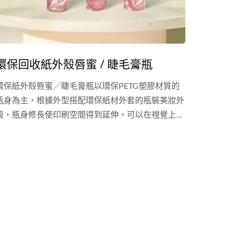
環保回收紙外殼唇蜜 / 睫毛膏瓶
環保紙外殼唇蜜／睫毛膏瓶以環保PETG塑膠材質的
瓶身為主，根據外型搭配環保紙材外套的瓶裝美妝外
殼，瓶身修長使印刷空間得到延伸，可以在視覺上做
到色彩鮮豔且多變的印刷，紙材在上亮／霧膜後可以
做到防髒污的效果，在觸感和視覺上都做到環保自然
的效果，適用唇蜜、唇釉、睫毛膏、眼線液等品項。
除了現有公版的環保紙外殼唇蜜瓶包材外，樂美化粧
品提供其客製化模具服務，環保紙的印刷分四色印刷
或專色印刷，並且可搭配後加工服務包括上膜、燙
金、上光等，讓您的環保紙外殼唇蜜瓶包材可以創造