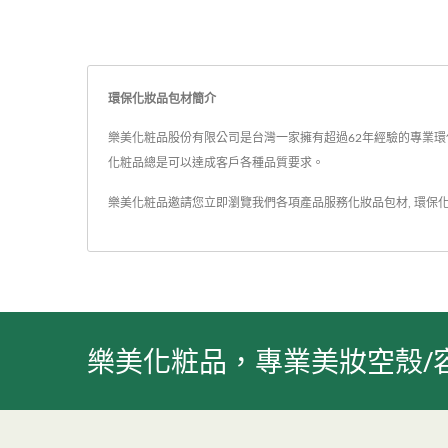
括上膜、燙金、上光等，讓您的環保紙外殼粉盤包
可以創造出屬於自己品牌風格，滿足無論是品牌商
自有品牌對彩妝產品細節的極致追求。
環保化妝品包材簡介
樂美化粧品股份有限公司是台灣一家擁有超過62年經驗的專業環保
化粧品總是可以達成客戶各種品質要求。
樂美化粧品邀請您立即瀏覽我們各項產品服務
化妝品包材
,
環保
樂美化粧品，專業美妝空殼/