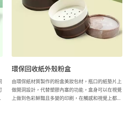
出屬於自己品牌風格，滿足無論是品牌商、自有品牌
對彩妝產品細節的極致追求。
環保回收紙外殼粉盒
同
由環保紙材質製作的粉盒美妝包材，瓶口的紙墊片上
可
做開洞設計，代替塑膠內塞的功能，盒身可以在視覺
尺
上做到色彩鮮豔且多變的印刷，在觸感和視覺上都做
彩
到環保自然的效果，適用散粉、蜜粉等品項。 除了
現有公版的環保紙外殼粉盒包材外，樂美化粧品提供
印
其客製化模具服務，環保紙的印刷分四色印刷或專色
包
印刷，並且可搭配後加工服務包括上膜、燙金、上光