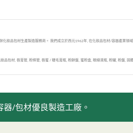
材
等，讓您的環保紙外殼粉盒包材可以創造出屬於自己
、
品牌風格，滿足無論是品牌商、自有品牌對彩妝產品
細節的極致追求。
化妝品包材生產製造服務商。 我們成立於西元1962年, 在化妝品包材/容器產業領域
化妝品包材
,
唇膏管
,
粉條管
,
唇蜜 / 睫毛膏瓶
,
粉餅盤
,
蜜粉盒
,
眼線液瓶
,
粉罐
,
粉盤
,
固
容器/包材優良製造工廠。