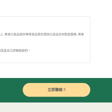
上, 樂美化粧品提供專業高品質的環保化妝品包材製造服務, 樂美
體膏盒
並
立即聯絡我們
。
立即聯絡 !!