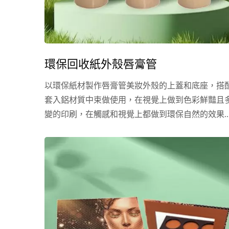
環保回收紙外殼唇膏管
以環保紙材製作唇膏管美妝外殼的上蓋和底座，搭
套入鋁材質中束做使用，在視覺上做到色彩鮮豔且
變的印刷，在觸感和視覺上都做到環保自然的效果
適用唇膏、護唇膏等油膏類品項。 除了現有公版的
環保紙外殼唇膏管包材外，樂美化粧品提供其客製
模具服務，環保紙的印刷分四色印刷或專色印刷，
且可搭配後加工服務包括上膜、燙金、上光等，讓
的環保紙外殼唇膏管包材可以創造出屬於自己品牌
格，滿足無論是品牌商、自有品牌對彩妝產品細節
極致追求。