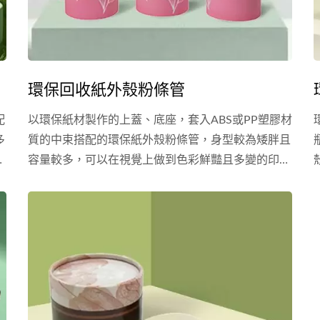
環保回收紙外殼粉條管
配
以環保紙材製作的上蓋、底座，套入ABS或PP塑膠材
多
質的中束搭配的環保紙外殼粉條管，身型較為矮胖且
，
容量較多，可以在視覺上做到色彩鮮豔且多變的印
刷，紙材在上亮／霧膜後可以做到防髒污的效果，在
化
觸感和視覺上都做到環保自然的效果，適用粉底棒、
並
遮瑕棒、高光棒、修容棒、香水棒、精華棒等品項。
您
除了現有公版的環保紙外殼粉條管包材外，樂美化粧
風
品提供其客製化模具服務，環保紙的印刷分四色印刷
的
或專色印刷，並且可搭配後加工服務包括上膜、燙
金、上光等，讓您的環保紙外殼粉條管包材可以創造