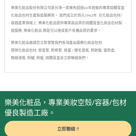
樂美化粧品股份有限公司是台灣一家擁有超過62年經驗的專業固體膏盒
化妝品包材生產製造服務商。 我們成立於西元1962年, 在化妝品包材/
容器產業領域上, 樂美化粧品提供專業高品質的固體膏盒化妝品包材製
造服務, 樂美化粧品 總是可以達成客戶各種品質的要求。
樂美化粧品邀請您立即瀏覽我們各項產品服務
化妝品包材
,
環保化妝品包材
,
唇膏管
,
粉條管
,
唇蜜 / 睫毛膏瓶
,
粉餅盤
,
蜜粉盒
,
眼線液瓶
,
粉罐
,
粉盤
,
固體膏盒
並
立即聯絡我們
。
樂美化粧品，專業美妝空殼/容器/包材
優良製造工廠。
立即聯絡 !!