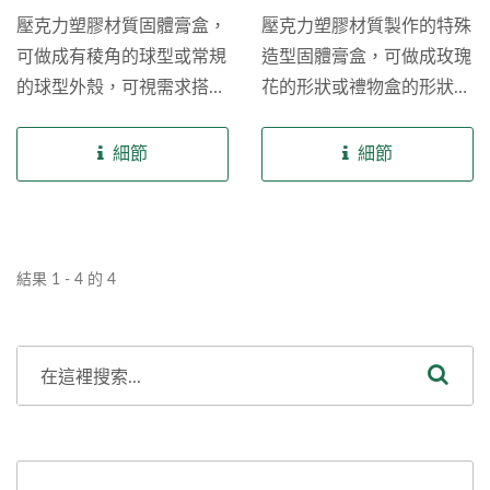
妝產品細節的極致追求。
壓克力塑膠材質固體膏盒，
壓克力塑膠材質製作的特殊
可做成有稜角的球型或常規
造型固體膏盒，可做成玫瑰
的球型外殼，可視需求搭配
花的形狀或禮物盒的形狀等
噴漆或客製化顏色，也可提
等，視需求搭配噴漆或客製
供補妝鏡安置在外殼裡面的
化顏色，讓造型更獨樹一
細節
細節
凹槽處，適用唇凍、唇膜、
格，適用唇凍、唇膜、遮瑕
遮瑕膏、唇泥、體香膏等油
膏、唇泥、體香膏等油膏狀
膏狀品項。 除了現有公版
品項。 除了現有公版的壓
的壓克力外殼的球型固體膏
克力外殼的特殊造型固體膏
結果 1 - 4 的 4
盒包材外，樂美化粧品提供
盒包材外，樂美化粧品提供
其客製化模具服務，以及後
其客製化模具服務，以及後
加工服務包括燙金、印刷和
加工服務包括燙金、印刷和
熱轉印等，讓您可以創造出
熱轉印等，讓您可以創造出
屬於自己品牌風格的球型固
屬於自己品牌風格的特殊造
體膏盒，滿足無論是品牌
型固體膏盒，滿足無論是品
商、自有品牌對彩妝產品細
牌商、自有品牌對彩妝產品