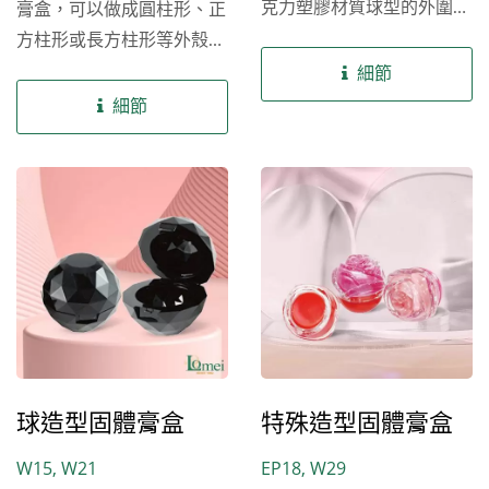
克力塑膠材質球型的外圍增
膏盒，可以做成圓柱形、正
加面板，讓持握面積增加方
方柱形或長方柱形等外殼造
便拿取，統稱盤型固體膏
型，可視需求搭配噴漆或客
細節
盒，可視需求搭配噴漆或客
製化顏色，掀蓋可以提供補
細節
製化顏色，適用唇凍、唇
妝鏡做安置，也有相應尺寸
膜、遮瑕膏、唇泥、體香膏
的PE內塞提供，適用唇
等油膏狀品項。 除了現有
凍、唇膜、遮瑕膏、唇泥、
公版的壓克力外殼的盤型固
體香膏等油膏狀品項。 除
體膏盒包材外，樂美化粧品
了現有公版的壓克力外殼的
提供其客製化模具服務，以
柱型固體膏盒包材外，樂美
及後加工服務包括燙金、印
化粧品提供其客製化模具服
刷和熱轉印等，讓您可以創
務，以及後加工服務包括燙
造出屬於自己品牌風格的盤
金、印刷和熱轉印等，讓您
型固體膏盒，滿足無論是品
可以創造出屬於自己品牌風
球造型固體膏盒
特殊造型固體膏盒
牌商、自有品牌對彩妝產品
格的柱型固體膏盒，滿足無
W15, W21
EP18, W29
細節的極致追求。
論是品牌商、自有品牌對彩