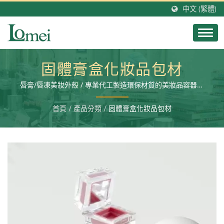
中文 (繁體)
固體膏盒化妝品包材
唇膏/唇凍美妝外殼 / 專業代工製造環保材質的美妝品容器外
殼，塑膠材質美妝包材，並提供二次加工服務以及成品充填生
產。
首頁
/
產品分類
/
固體膏盒化妝品包材