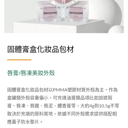
固體膏盒化妝品包材
唇膏/唇凍美妝外殼
固體膏盒化妝品包材以PMMA塑膠材質外殼為主，作為
盒罐類外殼容量偏小，可充填油膏類品項比如說遮瑕
膏、唇凍、唇膜、唇泥、體香膏等，大約4g到10.5g不等
取決於充填的原料質地，依據不同外殼需求提供搭配相
應蓋子防水墊片。